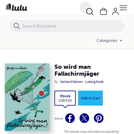
So wird man Fallschirmjäger
Categories
So wird man
Fallschirmjäger
By
Gerhard Nelson
Ludwig Kade
Ebook
Add to Cart
USD 9.33
Share
This ebook may not meet accessibility