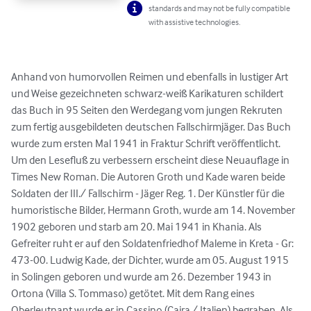
standards and may not be fully compatible
with assistive technologies.
Anhand von humorvollen Reimen und ebenfalls in lustiger Art 
und Weise gezeichneten schwarz-weiß Karikaturen schildert 
das Buch in 95 Seiten den Werdegang vom jungen Rekruten 
zum fertig ausgebildeten deutschen Fallschirmjäger. Das Buch 
wurde zum ersten Mal 1941 in Fraktur Schrift veröffentlicht. 
Um den Lesefluß zu verbessern erscheint diese Neuauflage in 
Times New Roman. Die Autoren Groth und Kade waren beide 
Soldaten der III./ Fallschirm - Jäger Reg. 1. Der Künstler für die 
humoristische Bilder, Hermann Groth, wurde am 14. November 
1902 geboren und starb am 20. Mai 1941 in Khania. Als 
Gefreiter ruht er auf den Soldatenfriedhof Maleme in Kreta - Gr: 
473-00. Ludwig Kade, der Dichter, wurde am 05. August 1915 
in Solingen geboren und wurde am 26. Dezember 1943 in 
Ortona (Villa S. Tommaso) getötet. Mit dem Rang eines 
Oberleutnant wurde er in Cassino (Caira / Italien) begraben. Als 