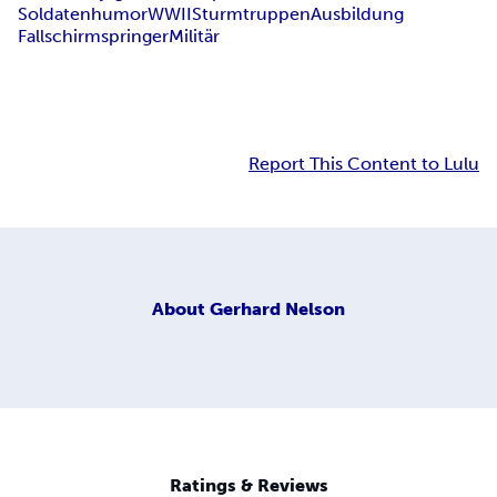
Soldatenhumor
WWII
Sturmtruppen
Ausbildung
Fallschirmspringer
Militär
Report This Content to Lulu
About
Gerhard Nelson
Ratings & Reviews