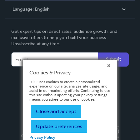
Language:
English
Contact Support
English
Get expert tips on direct sales, audience growth, and
Deutsch
exclusive offers to help you build your business.
Unsubscribe at any time.
Français
Italiano
Submit
Español
Cookies & Privacy
Lulu uses cookies to create a personalized
experience on our site, analyze site usage, and
assist in our marketing efforts. Continuing to use
this site without updating your privacy settings
means you agree to our use of cookies.
Close and accept
Update preferences
Privacy Policy
Terms & Conditions
Security
Copyright ©
2026 Lulu Press, Inc. All rights reserved.
Privacy Policy