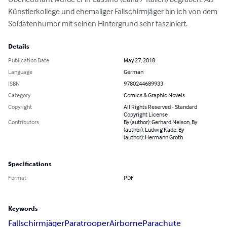
Künstlerkollege und ehemaliger Fallschirmjäger bin ich von dem 
Soldatenhumor mit seinen Hintergrund sehr fasziniert.
Details
Publication Date
May 27, 2018
Language
German
ISBN
9780244689933
Category
Comics & Graphic Novels
Copyright
All Rights Reserved - Standard
Copyright License
Contributors
By (author): Gerhard Nelson, By
(author): Ludwig Kade, By
(author): Hermann Groth
Specifications
Format
PDF
Keywords
Fallschirmjäger
Paratrooper
Airborne
Parachute