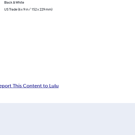
Black & White
US Trade (6 x 9 in / 152 x 229 mm)
eport This Content to Lulu