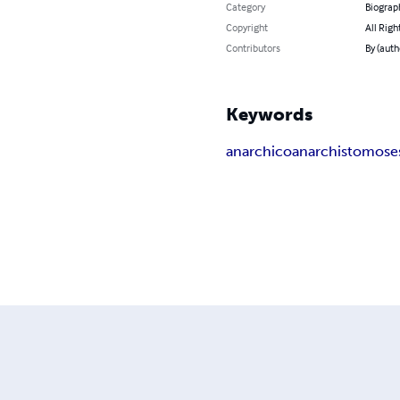
Category
Biograp
Copyright
All Righ
Contributors
By (auth
Keywords
anarchico
anarchist
omoses