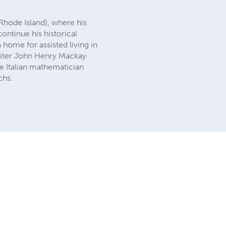
Rhode Island), where his
ontinue his historical
home for assisted living in
writer John Henry Mackay
he Italian mathematician
chs.