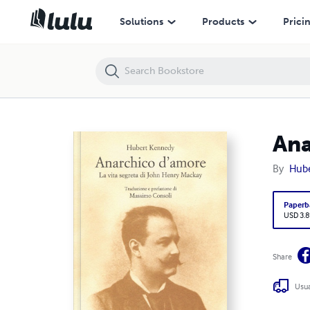
Anarchico d'amore
Solutions
Products
Prici
Ana
By
Hub
Paperb
USD 3.8
Share
Usua