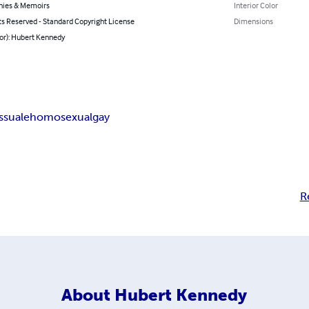
hies & Memoirs
Interior Color
ts Reserved - Standard Copyright License
Dimensions
or): Hubert Kennedy
suale
homosexual
gay
R
About
Hubert Kennedy