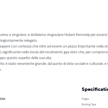
imo e singolare, e dobbiamo ringraziare Hubert Kennedy per essersi as
 ingiustamente relegato.

 sapere con certezza che oltre ad essere un pezzo importante nella stori
significante nella storia del movimento gay visto che, per comprensib
ppo questo aspetto della sua vita.

to è stato veramente grande, dal punto di vista sociale e culturale, e s
.

Specificati
 2006
Pages
Binding Type