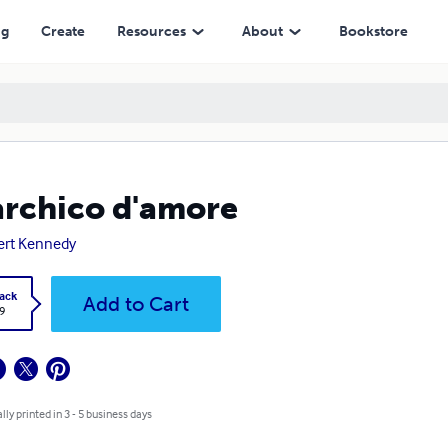
ng
Create
Resources
About
Bookstore
rchico d'amore
ert Kennedy
ack
Add to Cart
9
lly printed in 3 - 5 business days