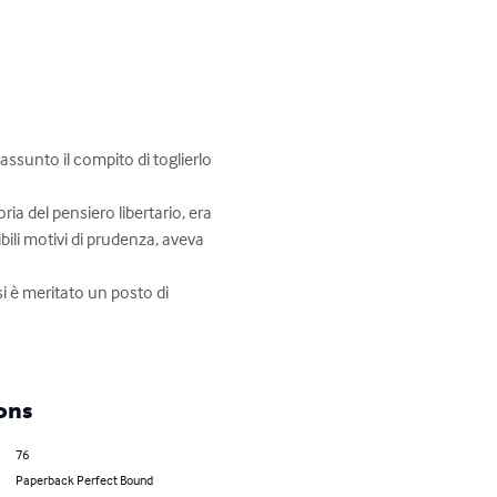
sunto il compito di toglierlo 
a del pensiero libertario, era 
ili motivi di prudenza, aveva 
i è meritato un posto di 
ons
76
Paperback Perfect Bound