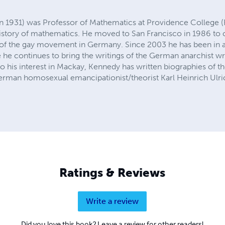
 1931) was Professor of Mathematics at Providence College (
history of mathematics. He moved to San Francisco in 1986 to c
 of the gay movement in Germany. Since 2003 he has been in a 
 he continues to bring the writings of the German anarchist 
n to his interest in Mackay, Kennedy has written biographies of t
rman homosexual emancipationist/theorist Karl Heinrich Ulri
Ratings & Reviews
Write a review
Did you love this book? Leave a review for other readers!