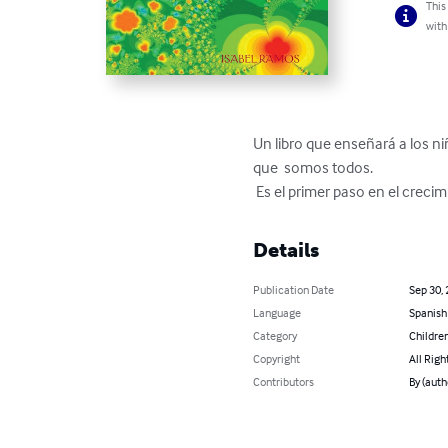
This
with
Un libro que enseñará a los niñ
que  somos todos.

 Es el primer paso en el cre
Details
Publication Date
Sep 30,
Language
Spanish
Category
Children
Copyright
All Righ
Contributors
By (aut