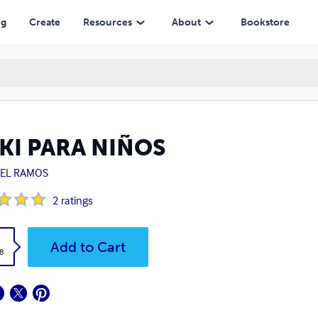
ng
Create
Resources
About
Bookstore
KI PARA NIÑOS
BEL RAMOS
2
ratings
k
Add to Cart
8