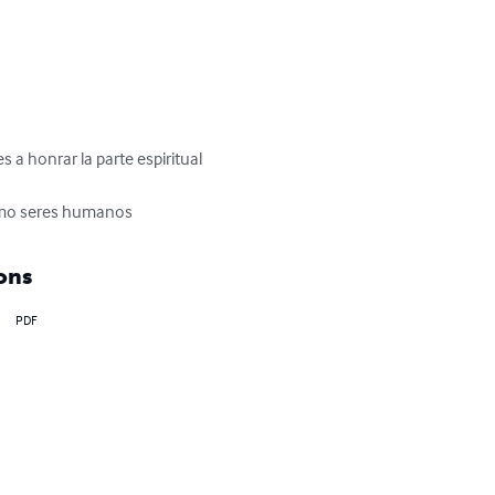
 a honrar la parte espiritual 
como seres humanos
ons
PDF