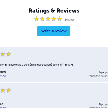
Ratings & Reviews
2
ratings
Write a review
n " Este libro es la 2 edición del que publiqué con el nº 1381076
AMOS
0
peopl
found this helpfu
eview
mos
0
peopl
found this helpfu
eview