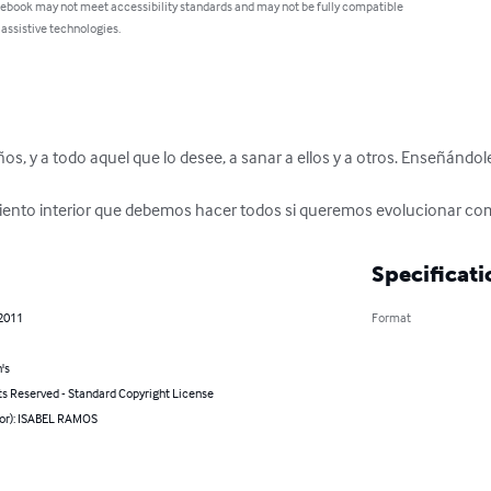
 ebook may not meet accessibility standards and may not be fully compatible
 assistive technologies.
os, y a todo aquel que lo desee, a sanar a ellos y a otros. Enseñándoles
cimiento interior que debemos hacer todos si queremos evolucionar 
Specificati
 2011
Format
's
ts Reserved - Standard Copyright License
hor): ISABEL RAMOS