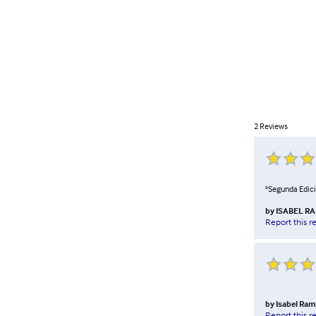
2
Reviews
"Segunda Edició
by
ISABEL R
Report this r
by
Isabel Ra
Report this r