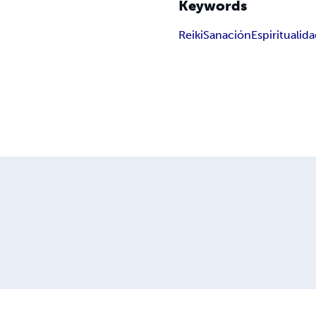
Keywords
Reiki
Sanación
Espiritualid