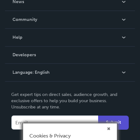
News
Careers
In The News
Community
Events
Blog
Help
Videos
Order Lookup
Developers
Podcast
Knowledge Base
Language:
English
Contact Support
English
Get expert tips on direct sales, audience growth, and
Deutsch
exclusive offers to help you build your business.
Unsubscribe at any time.
Français
Italiano
Submit
Español
Cookies & Privacy