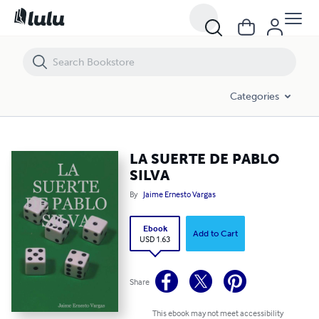
LA SUERTE DE PABLO SILVA
Categories
LA SUERTE DE PABLO
SILVA
By
Jaime Ernesto Vargas
Ebook
Add to Cart
USD 1.63
Share
This ebook may not meet accessibility