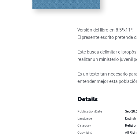
Versión del libro en 8.5"x11".

El presente escrito pretende d
Este busca delimitar el propós
realizar un ministerio juvenil
Es un texto tan necesario pa
entender mejor esta población 
Details
Publication Date
Sep 28,
Language
English
Category
Religion
Copyright
All Righ