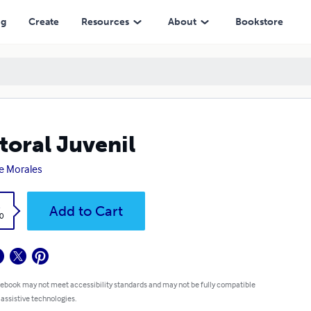
ng
Create
Resources
About
Bookstore
toral Juvenil
e Morales
k
Add to Cart
0
 ebook may not meet accessibility standards and may not be fully compatible
 assistive technologies.