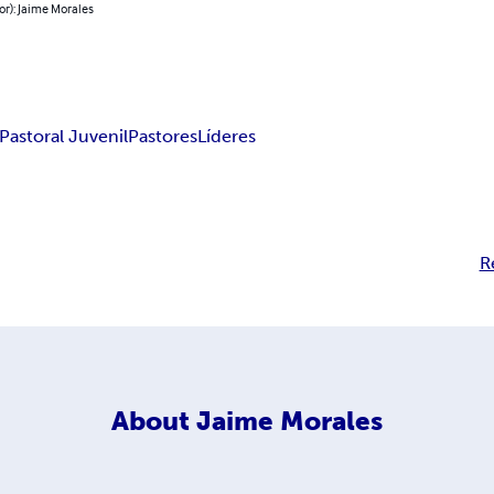
or): Jaime Morales
Pastoral Juvenil
Pastores
Líderes
R
About
Jaime Morales