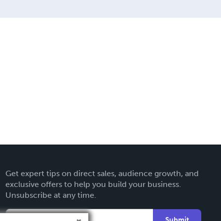
Get expert tips on direct sales, audience growth, and
exclusive offers to help you build your business.
Unsubscribe at any time.
Submit