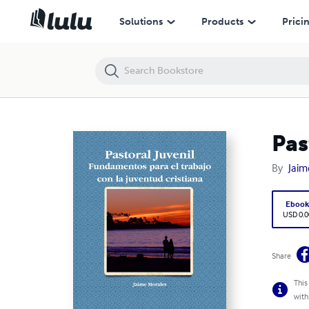
Pastoral Juvenil
Solutions
Products
Prici
Pas
By
Jaim
Eboo
USD 0.0
Share
This
with