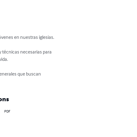
venes en nuestras iglesias. 

 y técnicas necesarias para 
da. 

generales que buscan 
ons
PDF