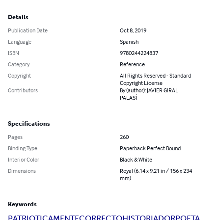
Details
Publication Date
Oct 8, 2019
Language
Spanish
ISBN
9780244224837
Category
Reference
Copyright
All Rights Reserved - Standard
Copyright License
Contributors
By (author): JAVIER GIRAL
PALASÍ
Specifications
Pages
260
Binding Type
Paperback Perfect Bound
Interior Color
Black & White
Dimensions
Royal (6.14 x 9.21 in / 156 x 234
mm)
Keywords
PATRIOTICAMENTE
CORRECTO
HISTORIADOR
POETA