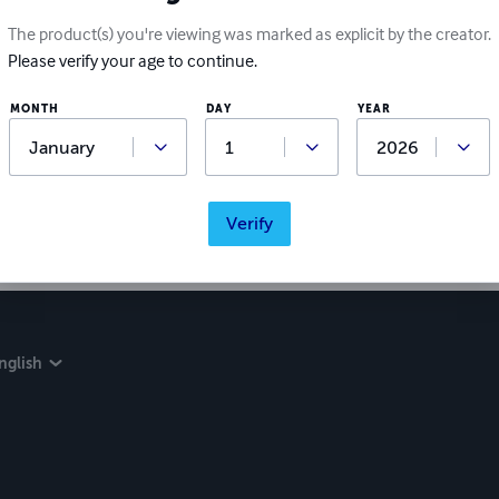
The product(s) you're viewing was marked as explicit by the creator.
Please verify your age to continue.
Ratings & Reviews
MONTH
DAY
YEAR
Write a review
Did you love this book? Leave a review for other readers!
Verify
nglish