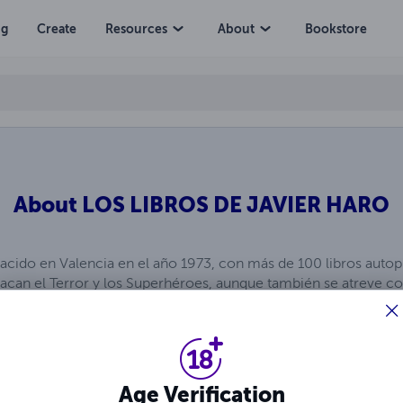
ng
Create
Resources
About
Bookstore
About
LOS LIBROS DE JAVIER HARO
 nacido en Valencia en el año 1973, con más de 100 libros auto
tacan el Terror y los Superhéroes, aunque también se atreve co
en mayor o menor medida...
Age Verification