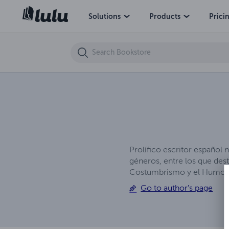
CABEZA DE TURCO
Solutions
Products
Prici
Prolífico escritor español
géneros, entre los que des
Costumbrismo y el Humor 
Go to author's page