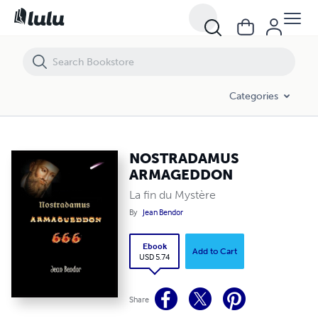
NOSTRADAMUS ARMAGEDDON
Categories
NOSTRADAMUS
ARMAGEDDON
La fin du Mystère
By
Jean Bendor
Ebook
Add to Cart
USD 5.74
Share