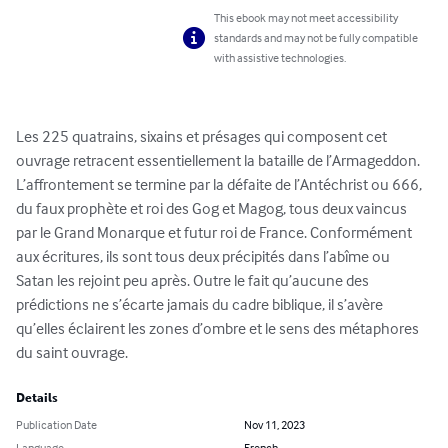
This ebook may not meet accessibility
standards and may not be fully compatible
with assistive technologies.
Les 225 quatrains, sixains et présages qui composent cet 
ouvrage retracent essentiellement la bataille de l’Armageddon. 
L’affrontement se termine par la défaite de l’Antéchrist ou 666, 
du faux prophète et roi des Gog et Magog, tous deux vaincus 
par le Grand Monarque et futur roi de France. Conformément 
aux écritures, ils sont tous deux précipités dans l’abîme ou 
Satan les rejoint peu après. Outre le fait qu’aucune des 
prédictions ne s’écarte jamais du cadre biblique, il s’avère 
qu’elles éclairent les zones d’ombre et le sens des métaphores 
du saint ouvrage.
Details
Publication Date
Nov 11, 2023
Language
French