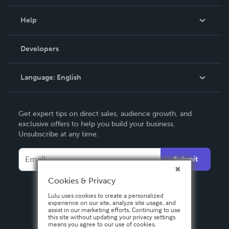
Events
Blog
Help
Videos
Order Lookup
Developers
Podcast
Knowledge Base
Language:
English
Contact Support
English
Get expert tips on direct sales, audience growth, and
Deutsch
exclusive offers to help you build your business.
Unsubscribe at any time.
Français
Italiano
Submit
Español
Cookies & Privacy
Lulu uses cookies to create a personalized
experience on our site, analyze site usage, and
assist in our marketing efforts. Continuing to use
this site without updating your privacy settings
means you agree to our use of cookies.