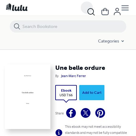
Une belle ordure
Categories
Une belle ordure
By
Jean-Marc Ferrer
Ebook
Add to Cart
USD 7.66
Share
This ebook may not meet accessibility
standards and may not be fully compatible