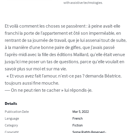
with assistive technologies.
Et voilà comment les choses se passèrent : à peine avait-elle 
franchi la porte de l’appartement et ôté son imperméable, en 
rentrant de sa journée de travail, que je lui assenai tout de suite, 
à la manière d’une bonne paire de gifles, que j’avais passé 
l’après-midi avec la fille des éditions Maillard, qu’elle était venue 
jusqu’ici me poser un tas de questions, parce qu’elle voulait en 
savoir plus sur moi et sur ma vie.

  « Et vous avez fait l’amour, n’est-ce pas ? demanda Béatrice, 
toujours aussi fine mouche.

— On ne peut rien te cacher » lui répondis-je.
Details
Publication Date
Mar 5, 2022
Language
French
Category
Fiction
Copyright
Some Rights Reserved -