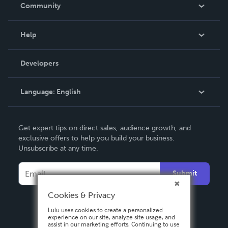
In The News
Community
Events
Blog
Help
Videos
Order Lookup
Developers
Podcast
Knowledge Base
Language:
English
Contact Support
English
Get expert tips on direct sales, audience growth, and
Deutsch
exclusive offers to help you build your business.
Unsubscribe at any time.
Français
Italiano
Submit
Español
Cookies & Privacy
Lulu uses cookies to create a personalized
experience on our site, analyze site usage, and
assist in our marketing efforts. Continuing to use