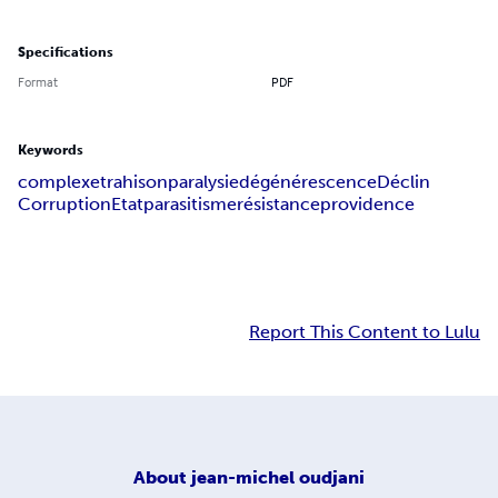
Specifications
Format
PDF
Keywords
complexe
trahison
paralysie
dégénérescence
Déclin
Corruption
Etat
parasitisme
résistance
providence
Report This Content to Lulu
About
jean-michel oudjani