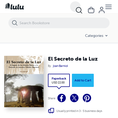
El Secreto de la Luz
Categories
El Secreto de la Luz
By
Joan Barniol
Paperback
Add to Cart
USD 22.00
Share
Usually printed in 3 - 5 business days