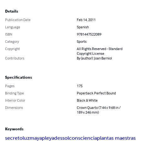
Details
Publication Date
Feb 14, 2011
Language
Spanish
ISBN
9781447522089
Category
Sports
Copyright
All Rights Reserved - Standard
Copyright License
Contributors
By (author): Joan Barniol
Specifications
Pages
175
Binding Type
Paperback Perfect Bound
Interior Color
Black & White
Dimensions
Crown Quarto (7.44 x 9.68 in /
189 x 246 mm)
Keywords
secreto
luz
maya
pleyades
sol
consciencia
plantas maestras