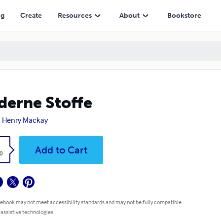
ng
Create
Resources
About
Bookstore
erne Stoffe
 Henry Mackay
k
Add to Cart
0
 ebook may not meet accessibility standards and may not be fully compatible
 assistive technologies.