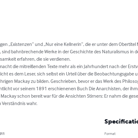
n „Existenzen” und „Nur eine Kellnerin”, die er unter dem Obertitel 
ind bahnbrechende Werke in der Geschichte des Naturalismus in der
amkeit erfahren, die sie verdienen.

acht die mitreißenden Texte mehr als ein Jahrhundert nach der Erstv
cht es dem Leser, sich selbst ein Urteil über die Beobachtungsgabe un
hrigen Mackay zu bilden. Geschrieben, bevor er das Werk des Philoso
ntlicht vor seinem 1891 erschienenen Buch Die Anarchisten, der ihm
r Mackay schon bereit war für die Ansichten Stirners: Er nahm die gesel
m Verständnis wahr.
Specificati
011
Format