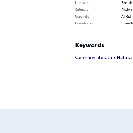
Language
English
Category
Fiction
Copyright
All Righ
Contributors
By (auth
Keywords
Germany
Literature
Natura