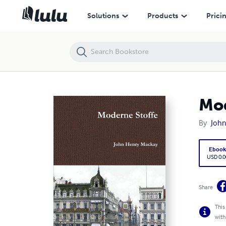
Moderne Stoffe
Solutions
Products
Prici
Mod
By
John
Eboo
USD 0.0
Share
This
with