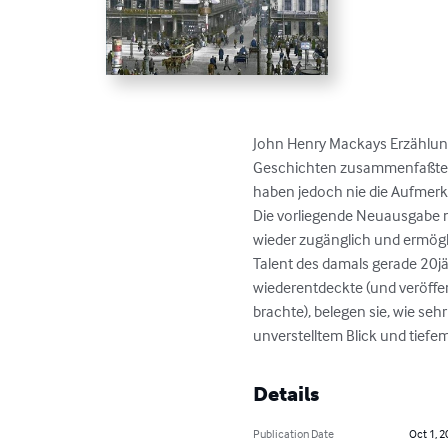
John Henry Mackays Erzählunge
Geschichten zusammenfaßte, s
haben jedoch nie die Aufmerks
Die vorliegende Neuausgabe m
wieder zugänglich und ermögli
Talent des damals gerade 20jä
wiederentdeckte (und veröffe
brachte), belegen sie, wie seh
unverstelltem Blick und tiefe
Details
Publication Date
Oct 1, 2