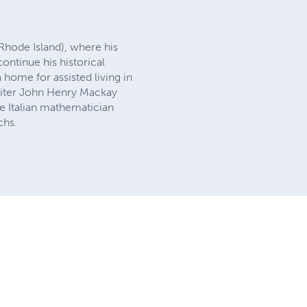
Rhode Island), where his
ontinue his historical
home for assisted living in
writer John Henry Mackay
he Italian mathematician
chs.