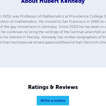
About
Hubert Kennedy
 1931) was Professor of Mathematics at Providence College (
history of mathematics. He moved to San Francisco in 1986 to c
 of the gay movement in Germany. Since 2003 he has been in a 
 he continues to bring the writings of the German anarchist 
n to his interest in Mackay, Kennedy has written biographies of t
rman homosexual emancipationist/theorist Karl Heinrich Ulri
Ratings & Reviews
Write a review