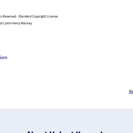
ts Reserved - Standard Copyright License
or): John Henry Mackay
lism
R