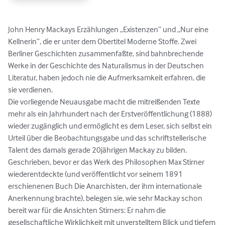
John Henry Mackays Erzählungen „Existenzen” und „Nur eine 
Kellnerin”, die er unter dem Obertitel Moderne Stoffe. Zwei 
Berliner Geschichten zusammenfaßte, sind bahnbrechende 
Werke in der Geschichte des Naturalismus in der Deutschen 
Literatur, haben jedoch nie die Aufmerksamkeit erfahren, die 
sie verdienen.

Die vorliegende Neuausgabe macht die mitreißenden Texte 
mehr als ein Jahrhundert nach der Erstveröffentlichung (1888) 
wieder zugänglich und ermöglicht es dem Leser, sich selbst ein 
Urteil über die Beobachtungsgabe und das schriftstellerische 
Talent des damals gerade 20jährigen Mackay zu bilden. 
Geschrieben, bevor er das Werk des Philosophen Max Stirner 
wiederentdeckte (und veröffentlicht vor seinem 1891 
erschienenen Buch Die Anarchisten, der ihm internationale 
Anerkennung brachte), belegen sie, wie sehr Mackay schon 
bereit war für die Ansichten Stirners: Er nahm die 
gesellschaftliche Wirklichkeit mit unverstelltem Blick und tiefem 