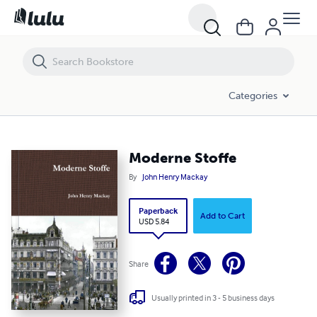
Moderne Stoffe
Categories
Moderne Stoffe
By
John Henry Mackay
Paperback
Add to Cart
USD 5.84
Share
Usually printed in 3 - 5 business days