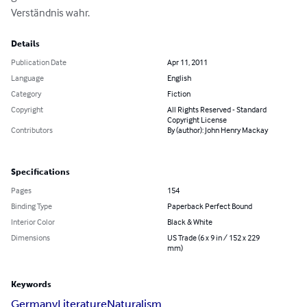
Verständnis wahr.
Details
Publication Date
Apr 11, 2011
Language
English
Category
Fiction
Copyright
All Rights Reserved - Standard
Copyright License
Contributors
By (author): John Henry Mackay
Specifications
Pages
154
Binding Type
Paperback Perfect Bound
Interior Color
Black & White
Dimensions
US Trade (6 x 9 in / 152 x 229
mm)
Keywords
Germany
Literature
Naturalism