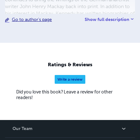
writer John Henry Mackay back into print. In addition to
his interest in Mackay, Kennedy has written biographies of
Show full description
Go to author's page
the Italian mathematician Giuseppe Peano and the
German homosexual emancipationist/theorist Karl
Heinrich Ulrichs.
Ratings & Reviews
Write a review
Did you love this book? Leave a review for other
readers!
Our Team