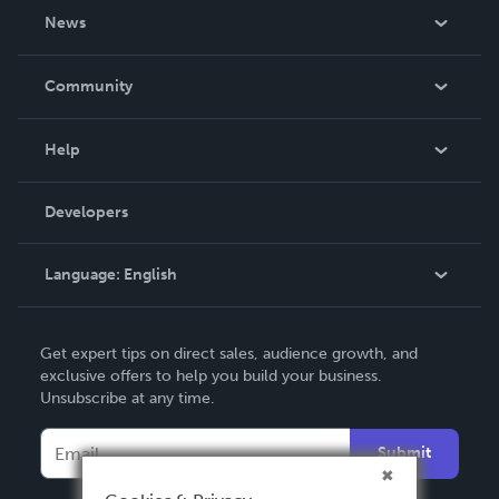
About Us
News
Careers
In The News
Community
Events
Blog
Help
Videos
Order Lookup
Developers
Podcast
Knowledge Base
Language:
English
Contact Support
English
Get expert tips on direct sales, audience growth, and
Deutsch
exclusive offers to help you build your business.
Unsubscribe at any time.
Français
Italiano
Submit
Español