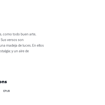
s, como todo buen arte, 
 Sus versos son 
a madeja de luces. En ellos 
talgia; y un aire de 
ons
EPUB