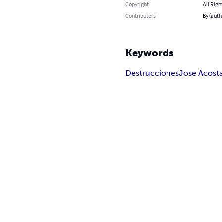
Copyright
All Righ
Contributors
By (auth
Keywords
Destrucciones
Jose Acost