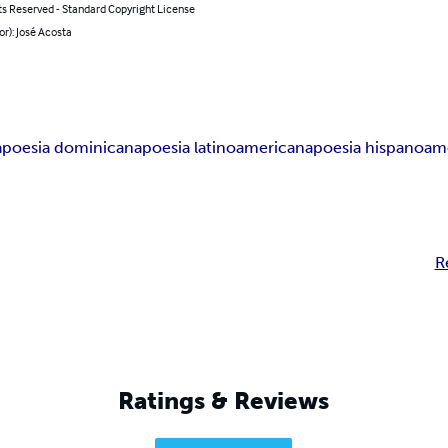
ts Reserved - Standard Copyright License
or): José Acosta
a
poesia dominicana
poesia latinoamericana
poesia hispanoam
R
Ratings & Reviews