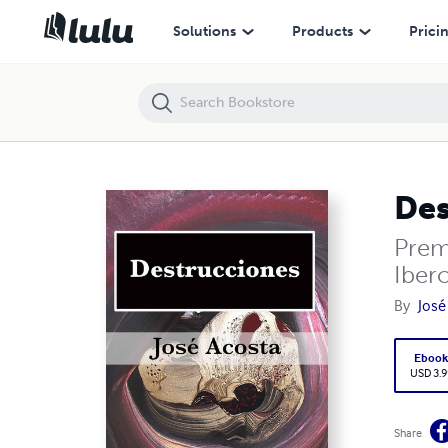
Destrucciones
Solutions
Products
Prici
Des
Prem
Iber
By
José
Eboo
USD 3.9
Share