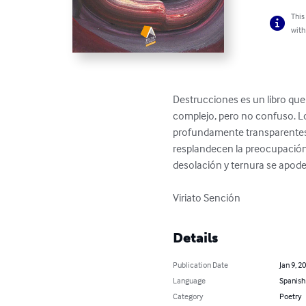
This
with
Destrucciones es un libro que
complejo, pero no confuso. Lo
profundamente transparentes,
resplandecen la preocupación fi
desolación y ternura se apoder
Viriato Sención
Details
Publication Date
Jan 9, 2
Language
Spanish
Category
Poetry