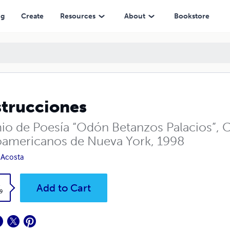
ng
Create
Resources
About
Bookstore
trucciones
io de Poesía “Odón Betanzos Palacios”, Cí
oamericanos de Nueva York, 1998
 Acosta
k
Add to Cart
9