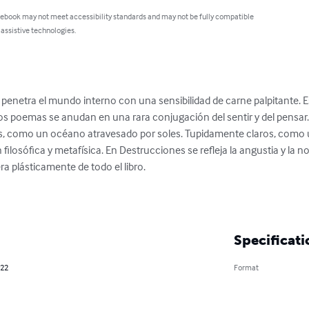
 ebook may not meet accessibility standards and may not be fully compatible
 assistive technologies.
 penetra el mundo interno con una sensibilidad de carne palpitante. E
s poemas se anudan en una rara conjugación del sentir y del pensar.
 como un océano atravesado por soles. Tupidamente claros, como un
losófica y metafísica. En Destrucciones se refleja la angustia y la nos
a plásticamente de todo el libro. 

Specificati
022
Format