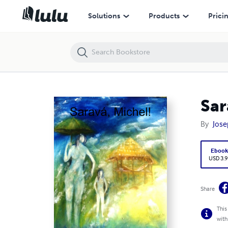
Saravá, Michel!
Solutions
Products
Prici
Sar
By
Jose
Eboo
USD 3.9
Share
This
with