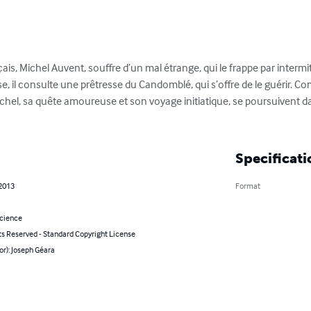
s, Michel Auvent, souffre d’un mal étrange, qui le frappe par intermit
ise, il consulte une prêtresse du Candomblé, qui s’offre de le guérir. 
Michel, sa quête amoureuse et son voyage initiatique, se poursuivent 
Specificati
 2013
Format
Science
ts Reserved - Standard Copyright License
or): Joseph Géara