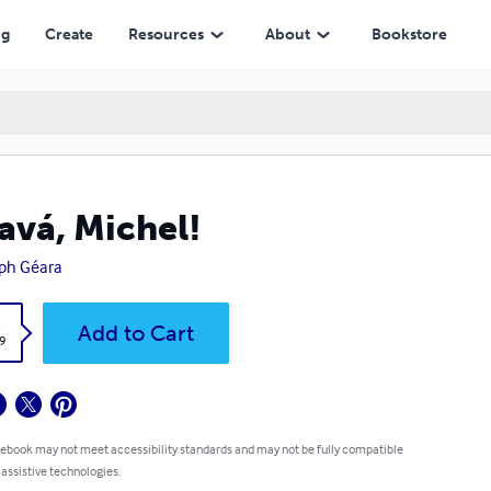
ng
Create
Resources
About
Bookstore
avá, Michel!
ph Géara
k
Add to Cart
9
 ebook may not meet accessibility standards and may not be fully compatible
 assistive technologies.