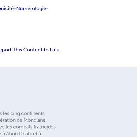
nicité-Numérologie-
eport This Content to Lulu
 les cinq continents,
bération de Mondlane,
ve les combats fratricides
e à Abou Dhabi et à