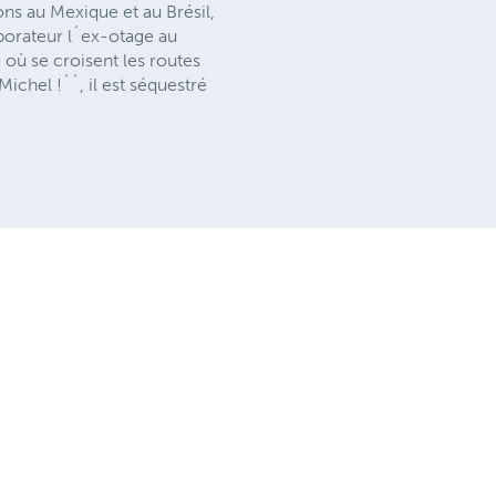
ons au Mexique et au Brésil,
laborateur l´ex-otage au
 où se croisent les routes
Michel !´´, il est séquestré