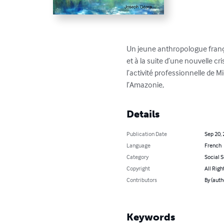
Un jeune anthropologue françai
et à la suite d’une nouvelle cr
l’activité professionnelle de 
l’Amazonie,
Details
Publication Date
Sep 20,
Language
French
Category
Social 
Copyright
All Righ
Contributors
By (auth
Keywords