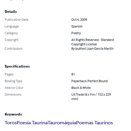
Details
Publication Date
Oct 6, 2009
Language
Spanish
Category
Poetry
Copyright
All Rights Reserved - Standard
Copyright License
Contributors
By (author): Juan García Martín
Specifications
Pages
81
Binding Type
Paperback Perfect Bound
Interior Color
Black & White
Dimensions
US Trade (6 x 9 in / 152 x 229
mm)
Keywords
Toros
Poesía Taurina
Tauromáquia
Poemas Taurinos