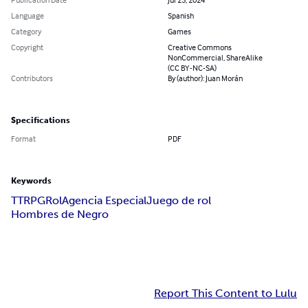
Language
Spanish
Category
Games
Copyright
Creative Commons
NonCommercial, ShareAlike
(CC BY-NC-SA)
Contributors
By (author): Juan Morán
Specifications
Format
PDF
Keywords
TTRPG
Rol
Agencia Especial
Juego de rol
Hombres de Negro
Report This Content to Lulu