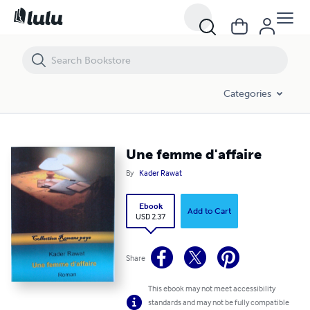
Une femme d'affaire
Categories
Une femme d'affaire
By
Kader Rawat
Ebook
Add to Cart
USD 2.37
Share
This ebook may not meet accessibility
standards and may not be fully compatible