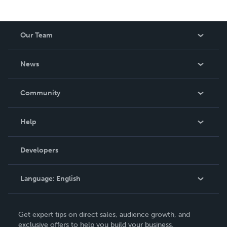
Our Team
About Us
News
Careers
In The News
Community
Events
Blog
Help
Videos
Order Lookup
Developers
Podcast
Knowledge Base
Language:
English
Contact Support
English
Get expert tips on direct sales, audience growth, and
Deutsch
exclusive offers to help you build your business.