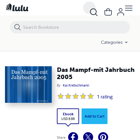
Das Mampf-mit Jahrbuch 2005
Categories
Das Mampf-mit Jahrbuch
2005
By
Kai Kretschmann
1
rating
Ebook
Add to Cart
USD 8.88
Share