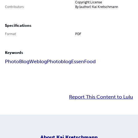
Copyright License
Contributors
By (author): Kai Kretschmann
Specifications
Format
PDF
Keywords
Photo
Blog
Weblog
Photoblog
Essen
Food
Report This Content to Lulu
About
Kai Kretschmann