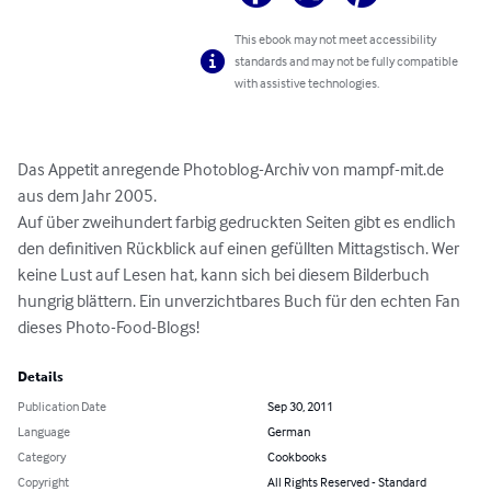
This ebook may not meet accessibility
standards and may not be fully compatible
with assistive technologies.
Das Appetit anregende Photoblog-Archiv von mampf-mit.de 
aus dem Jahr 2005.

Auf über zweihundert farbig gedruckten Seiten gibt es endlich 
den definitiven Rückblick auf einen gefüllten Mittagstisch. Wer 
keine Lust auf Lesen hat, kann sich bei diesem Bilderbuch 
hungrig blättern. Ein unverzichtbares Buch für den echten Fan 
dieses Photo-Food-Blogs!
Details
Publication Date
Sep 30, 2011
Language
German
Category
Cookbooks
Copyright
All Rights Reserved - Standard