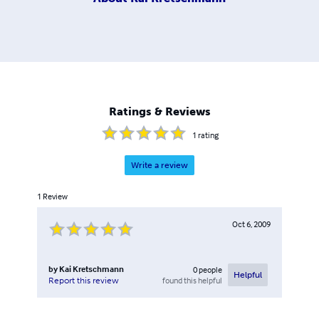
Ratings & Reviews
1
rating
Write a review
1
Review
Oct 6, 2009
by
Kai Kretschmann
0
people
Helpful
found this helpful
Report this review