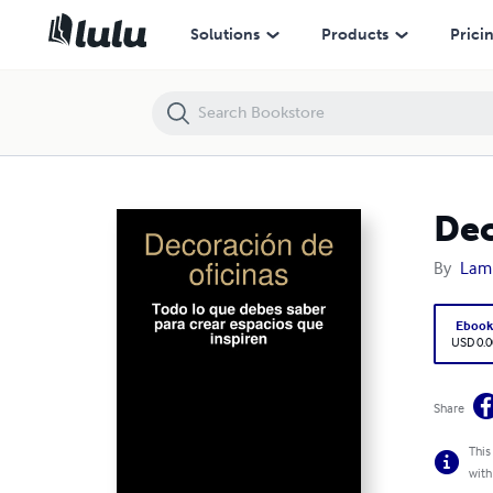
Decoración de oficinas
Solutions
Products
Prici
Dec
By
Lam
Eboo
USD 0.0
Share
This
with