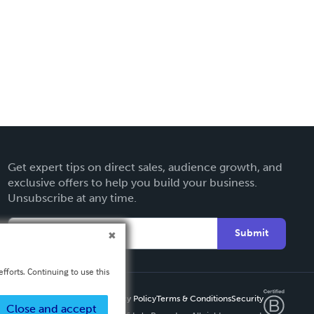
Get expert tips on direct sales, audience growth, and
exclusive offers to help you build your business.
Unsubscribe at any time.
Submit
fforts. Continuing to use this
Privacy Policy
Terms & Conditions
Security
Close and accept