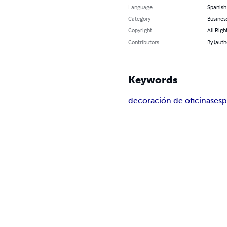
Language
Spanish
Category
Busines
Copyright
All Righ
Contributors
By (aut
Keywords
decoración de oficinas
esp