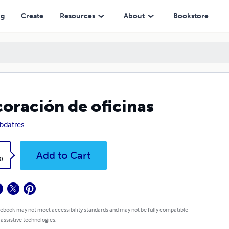
ng
Create
Resources
About
Bookstore
oración de oficinas
bdatres
k
Add to Cart
0
 ebook may not meet accessibility standards and may not be fully compatible
 assistive technologies.