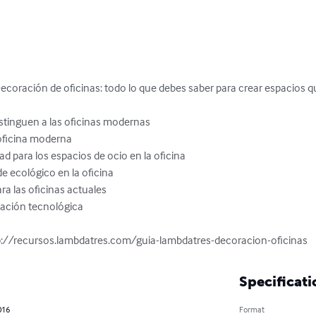
ecoración de oficinas: todo lo que debes saber para crear espacios qu
tinguen a las oficinas modernas

oficina moderna

dad para los espacios de ocio en la oficina

 ecológico en la oficina

ra las oficinas actuales

ación tecnológica

tp://recursos.lambdatres.com/guia-lambdatres-decoracion-oficinas
Specificati
016
Format