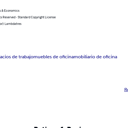
s & Economics
ts Reserved - Standard Copyright License
hor): Lambdatres
acios de trabajo
muebles de oficina
mobiliario de oficina
R