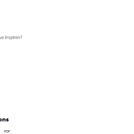
e inspiren?

ons
PDF