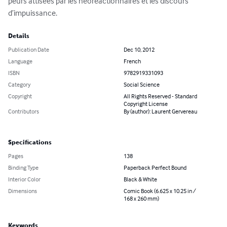
peurs attisées par les néoréactionnaires et les discours 
d’impuissance.
Details
Publication Date
Dec 10, 2012
Language
French
ISBN
9782919331093
Category
Social Science
Copyright
All Rights Reserved - Standard
Copyright License
Contributors
By (author): Laurent Gervereau
Specifications
Pages
138
Binding Type
Paperback Perfect Bound
Interior Color
Black & White
Dimensions
Comic Book (6.625 x 10.25 in /
168 x 260 mm)
Keywords