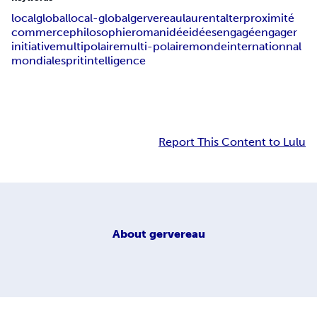
local
global
local-global
gervereau
laurent
alter
proximité
commerce
philosophie
roman
idée
idées
engagé
engager
initiative
multipolaire
multi-polaire
monde
internationnal
mondial
esprit
intelligence
Report This Content to Lulu
About
gervereau