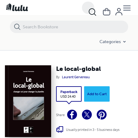
Le local-global
Categories
Le local-global
By
Laurent Gervereau
Paperback
Add to Cart
USD 24.40
Share
Usually printed in 3 - 5 business days