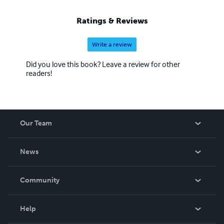
Ratings & Reviews
Write a review
Did you love this book? Leave a review for other
readers!
Our Team
About Us
News
Careers
In The News
Community
Events
Blog
Help
Videos