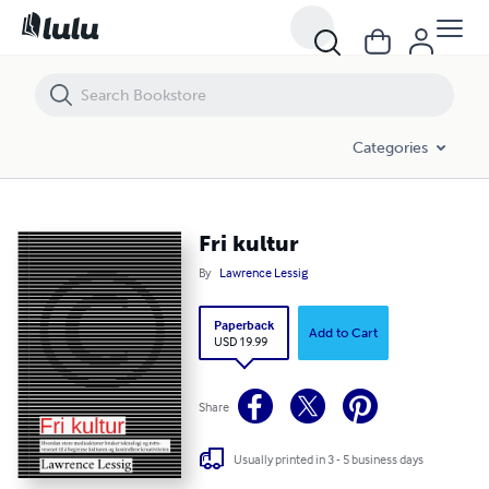
Fri kultur
Categories
Fri kultur
By
Lawrence Lessig
Paperback
Add to Cart
USD 19.99
Share
Usually printed in 3 - 5 business days