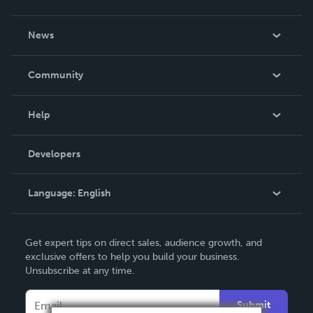
About Us
News
Careers
In The News
Community
Events
Blog
Help
Videos
Order Lookup
Developers
Podcast
Knowledge Base
Language:
English
Contact Support
English
Get expert tips on direct sales, audience growth, and
Deutsch
exclusive offers to help you build your business.
Unsubscribe at any time.
Français
Italiano
Submit