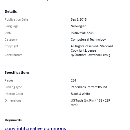
Details
Publication Date
Sep 8, 2015
Language
Norwegian
ISBN
9788269018233
Category
Computers & Technology
Copyright
All Rights Reserved - Standard
Copyright License
Contributors
By (author): Lawrence Lessig
Specifications
Pages
254
Binding Type
Paperback Perfect Bound
Interior Color
Black & White
Dimensions
US Trade (6 x 9 in / 152 x 229
mm)
Keywords
copyright
creative commons