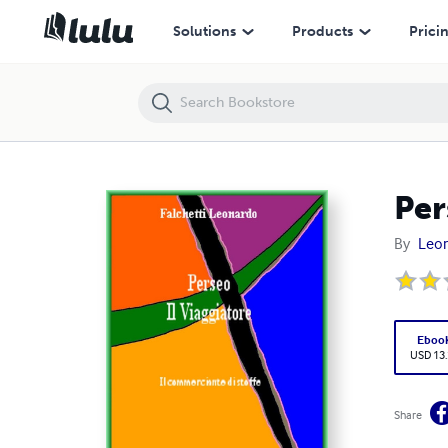
Perseo - Il Viaggiatore
Solutions
Products
Prici
Per
By
Leon
Eboo
USD 13
Share