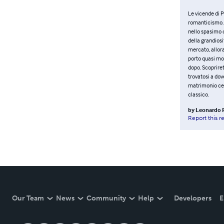
Le vicende di P
romanticismo. N
nello spasimo d
della grandiosi
mercato, allora
porto quasi mod
dopo. Scopriret
trovatosi a dov
matrimonio cele
classico.
by
Leonardo F
Report this r
Our Team
News
Community
Help
Developers
E