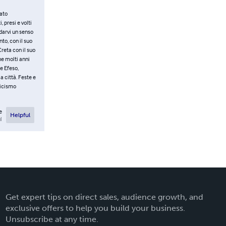
lato
 presi e volti
 darvi un senso
to, con il suo
reta con il suo
he molti anni
e Efeso,
a città. Feste e
ticismo
e
Helpful
l
Get expert tips on direct sales, audience growth, and
exclusive offers to help you build your business.
Unsubscribe at any time.