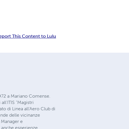
eport This Content to Lulu
1972 a Mariano Comense.
ll’ITIS “Magistri
to di Linea all'Aero Club di
iende delle vicinanze
t Manager e
to anche esperienze