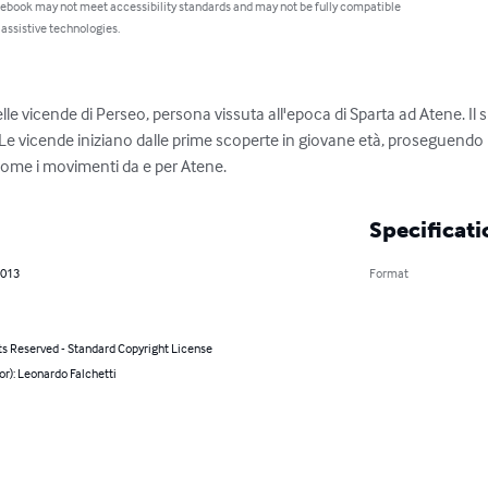
 ebook may not meet accessibility standards and may not be fully compatible
 assistive technologies.
lle vicende di Perseo, persona vissuta all'epoca di Sparta ad Atene. Il s
e. Le vicende iniziano dalle prime scoperte in giovane età, proseguendo p
o come i movimenti da e per Atene.
Specificati
2013
Format
ts Reserved - Standard Copyright License
or): Leonardo Falchetti