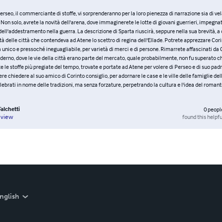
erseo, il commerciante di stoffe, vi sorprenderanno per la loro pienezza di narrazione sia di ve
on solo, avrete la novità dell'arena, dove immaginerete le lotte di giovani guerrieri, impegnati,
ell'addestramento nella guerra. La descrizione di Sparta riuscirà, seppure nella sua brevità, a
tà delle città che contendeva ad Atene lo scettro di regina dell'Ellade. Potrete apprezzare Corin
 unico e pressoché ineguagliabile, per varietà di merci e di persone. Rimarrete affascinati da C
erno, dove le vie della città erano parte del mercato, quale probabilmente, non fu superato c
e le stoffe più pregiate del tempo, trovate e portate ad Atene per volere di Perseo e di suo padr
ere chiedere al suo amico di Corinto consiglio, per adornare le case e le ville delle famiglie dell
brati in nome delle tradizioni, ma senza forzature, perpetrando la cultura e l'idea del roman
alchetti
0
peopl
found this helpfu
eview
nglish