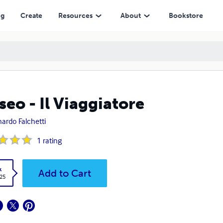
ng
Create
Resources
About
Bookstore
seo - Il Viaggiatore
ardo Falchetti
1
rating
k
Add to Cart
.25