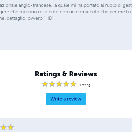
nazionale anglo-francese, la quale mi ha portato al ruolo di ges
gere che mi sono reso noto con un nomignolo che per me ha u
nel dettaglio, ovvero “HB”.
Ratings & Reviews
1
rating
Write a review