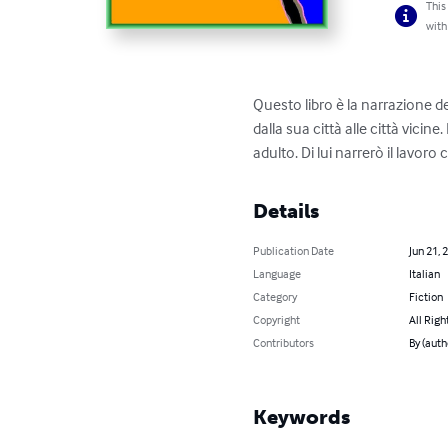
This
with
Questo libro è la narrazione de
dalla sua città alle città vicin
adulto. Di lui narrerò il lavor
Details
Publication Date
Jun 21, 
Language
Italian
Category
Fiction
Copyright
All Righ
Contributors
By (auth
Keywords