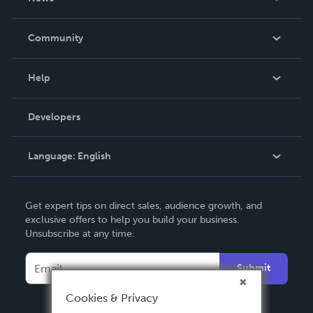
Careers
In The News
Community
Events
Blog
Help
Videos
Order Lookup
Developers
Podcast
Knowledge Base
Language:
English
Contact Support
English
Get expert tips on direct sales, audience growth, and
Deutsch
exclusive offers to help you build your business.
Unsubscribe at any time.
Français
Italiano
Submit
Español
Cookies & Privacy