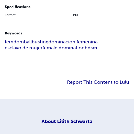
Specifications
Format
PDF
Keywords
femdom
ballbusting
dominación femenina
esclavo de mujer
female domination
bdsm
Report This Content to Lulu
About
Lilith Schwartz