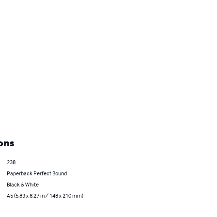
ons
238
Paperback Perfect Bound
Black & White
A5 (5.83 x 8.27 in / 148 x 210 mm)