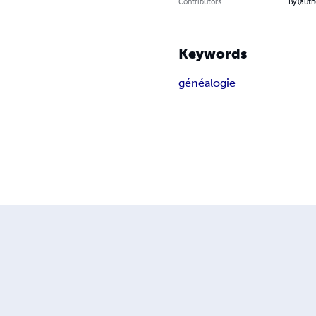
Contributors
By (auth
Keywords
généalogie