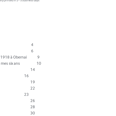
lly printed in 3 - 5 business days
18 à Obernai		 9

six ans			10
