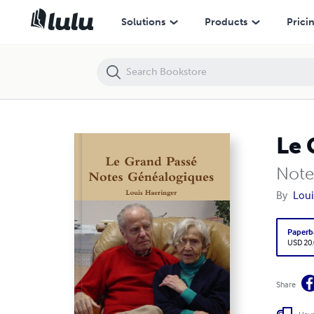
Le Grand Passé
Solutions
Products
Prici
Le 
Note
By
Loui
Paperb
USD 20
Share