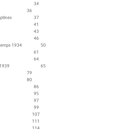
s				37

ps 1934			50

				65
