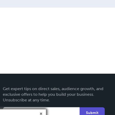
Get expert tips on direct sales, audience growth, and
exclusive offers to help you build your business.
Unsubscribe at any time.
Submit