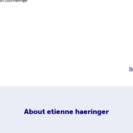
or): Louis Haeringer
R
About
etienne haeringer