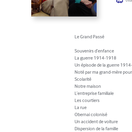
Usua
Le Grand Passé

Souvenirs d’enfance								 4

La guerre 1914-1918								 6

Un épisode de la guerre 1914-19
Noté par ma grand-mère pour mes 
Scolarité											14

Notre maison									16

L’entreprise familiale								19

Les courtiers										22

La rue											23

Obernai colonisé									26

Un accident de voiture							28

Dispersion de la famille							30
