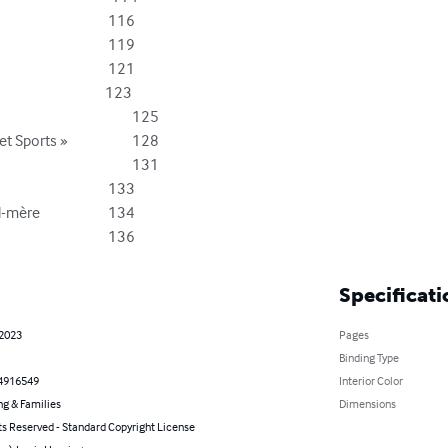
s »		     128



    134

Ottilie Herz									     136
Specificati
 2023
Pages
Binding Type
4916549
Interior Color
ng & Families
Dimensions
ts Reserved - Standard Copyright License