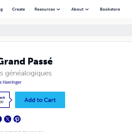
ng
Create
Resources
About
Bookstore
Grand Passé
s généalogiques
s Haeringer
ack
Add to Cart
.00