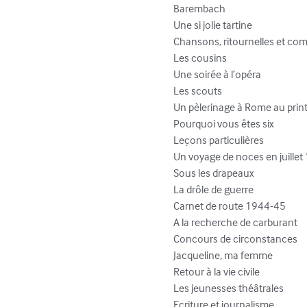
Barembach										34

Une si jolie tartine								36

Chansons, ritournelles et comptine
Les cousins										41

Une soirée à l’opéra								43

Les scouts										46

Un pèlerinage à Rome au printem
Pourquoi vous êtes six							61

Leçons particulières								64

Un voyage de noces en juillet 1939	
Sous les drapeaux								79

La drôle de guerre								80

Carnet de route 1944-45							86

A la recherche de carburant						95

Concours de circonstances						97

Jacqueline, ma femme							99

Retour à la vie civile							      107

Les jeunesses théâtrales						      111

Ecriture et journalisme						      114
