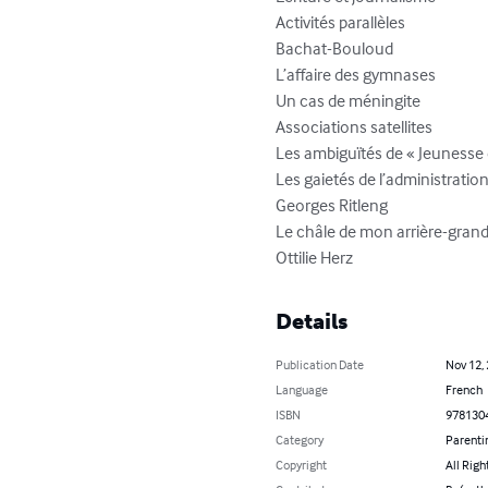
Activités parallèles							     116

Bachat-Bouloud								     119

L’affaire des gymnases						     121

Un cas de méningite						            123

Associations satellites							     125

Les ambiguïtés de « Jeunesse et Sport
Les gaietés de l’administration					     131
Georges Ritleng								     133

Le châle de mon arrière-grand-mère			 
Details
Publication Date
Nov 12,
Language
French
ISBN
978130
Category
Parenti
Copyright
All Righ