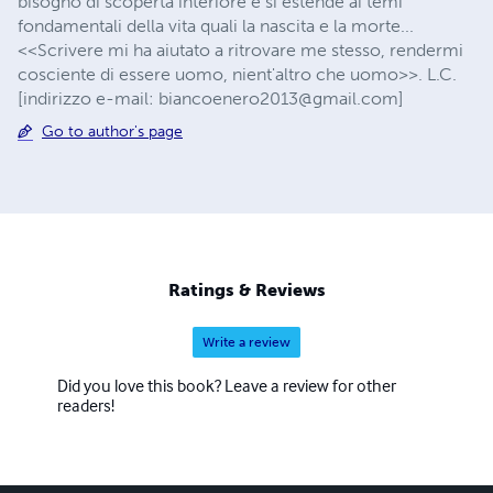
bisogno di scoperta interiore e si estende ai temi
fondamentali della vita quali la nascita e la morte...
<<Scrivere mi ha aiutato a ritrovare me stesso, rendermi
cosciente di essere uomo, nient'altro che uomo>>. L.C.
[indirizzo e-mail:
biancoenero2013@gmail.com
]
Go to author's page
Ratings & Reviews
Write a review
Did you love this book? Leave a review for other
readers!