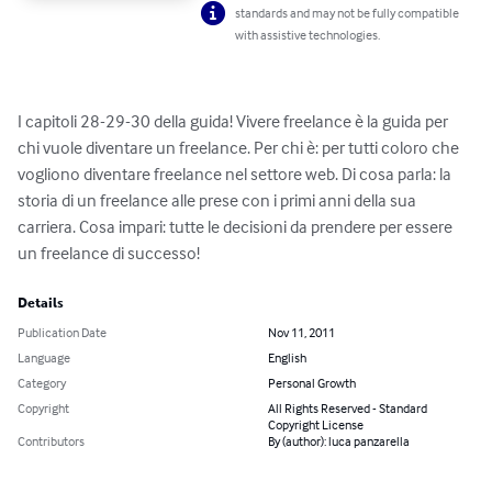
standards and may not be fully compatible
with assistive technologies.
I capitoli 28-29-30 della guida! Vivere freelance è la guida per 
chi vuole diventare un freelance. Per chi è: per tutti coloro che 
vogliono diventare freelance nel settore web. Di cosa parla: la 
storia di un freelance alle prese con i primi anni della sua 
carriera. Cosa impari: tutte le decisioni da prendere per essere 
un freelance di successo!
Details
Publication Date
Nov 11, 2011
Language
English
Category
Personal Growth
Copyright
All Rights Reserved - Standard
Copyright License
Contributors
By (author): luca panzarella