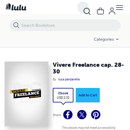
Vivere Freelance cap. 28-30
Categories
Vivere Freelance cap. 28-
30
By
luca panzarella
Ebook
Add to Cart
USD 2.32
Share
This ebook may not meet accessibility