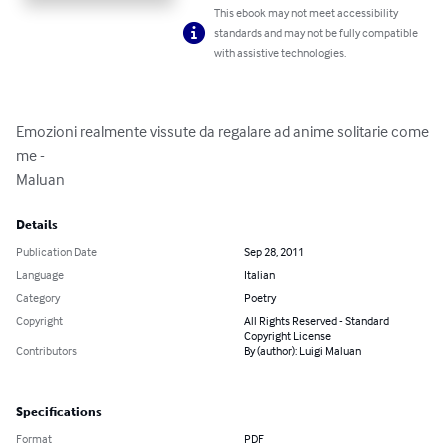
This ebook may not meet accessibility
standards and may not be fully compatible
with assistive technologies.
Emozioni realmente vissute da regalare ad anime solitarie come 
me -

Maluan
Details
Publication Date
Sep 28, 2011
Language
Italian
Category
Poetry
Copyright
All Rights Reserved - Standard
Copyright License
Contributors
By (author): Luigi Maluan
Specifications
Format
PDF