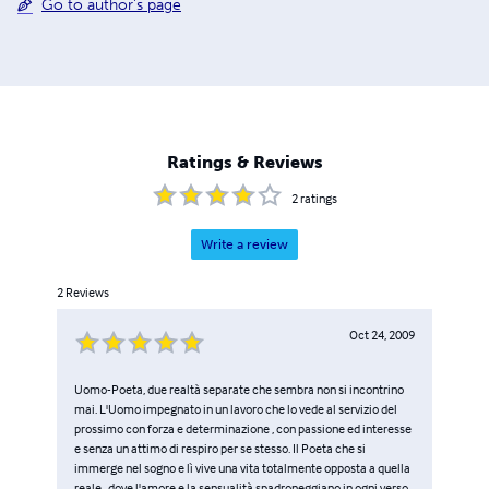
Go to author's page
Ratings & Reviews
2
ratings
Write a review
2
Reviews
Oct 24, 2009
Uomo-Poeta, due realtà separate che sembra non si incontrino
mai. L'Uomo impegnato in un lavoro che lo vede al servizio del
prossimo con forza e determinazione , con passione ed interesse
e senza un attimo di respiro per se stesso. Il Poeta che si
immerge nel sogno e lì vive una vita totalmente opposta a quella
reale , dove l'amore e la sensualità spadroneggiano in ogni verso ,