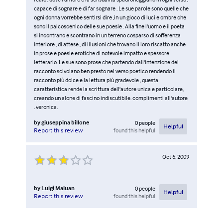
capace di sognare e di far sognare . Le sue parole sono quelle che
ogni donna vorrebbe sentirsi dire ,in un gioco di luci e ombre che
sono il palcoscenico delle sue poesie . Alla fine l'uomo e il poeta
si incontrano e scontrano in un terreno cosparso di sofferenza
interiore , di attese , di illusioni che trovano il loro riscatto anche
in prose e poesie erotiche di notevole impatto e spessore
letterario. Le sue sono prose che partendo dall'intenzione del
racconto scivolano ben presto nel verso poetico rendendo il
racconto più dolce e la lettura più gradevole , questa
caratteristica rende la scrittura dell'autore unica e particolare,
creando un alone di fascino indiscutibile. complimenti all'autore
. veronica.
by
giuseppina billone
0
people
Helpful
found this helpful
Report this review
Oct 6, 2009
by
Luigi Maluan
0
people
Helpful
found this helpful
Report this review