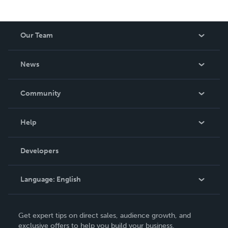
Our Team
About Us
News
Careers
In The News
Community
Events
Blog
Help
Videos
Order Lookup
Developers
Podcast
Knowledge Base
Language:
English
Contact Support
English
Get expert tips on direct sales, audience growth, and
Deutsch
exclusive offers to help you build your business.