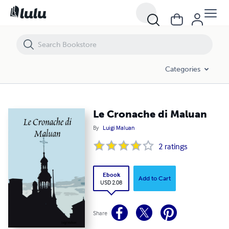
Le Cronache di Maluan
Categories
Le Cronache di Maluan
By
Luigi Maluan
2
ratings
Ebook
Add to Cart
USD 2.08
Share