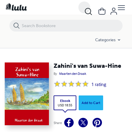
Zahini's van Suwa-Hine
Categories
Zahini's van Suwa-Hine
By
Maarten den Draak
1
rating
Ebook
Add to Cart
USD 18.55
Share