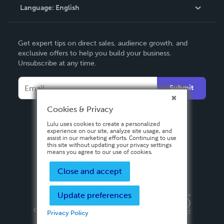
Language:
English
Contact Support
English
Get expert tips on direct sales, audience growth, and
Deutsch
exclusive offers to help you build your business.
Unsubscribe at any time.
Français
Italiano
Submit
Español
Cookies & Privacy
Lulu uses cookies to create a personalized
experience on our site, analyze site usage, and
assist in our marketing efforts. Continuing to use
this site without updating your privacy settings
means you agree to our use of cookies.
Close and accept
Update preferences
Privacy Policy
Terms & Conditions
Security
Copyright ©
2026 Lulu Press, Inc. All rights reserved.
Privacy Policy