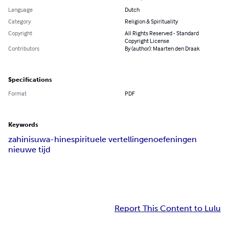
Language
Dutch
Category
Religion & Spirituality
Copyright
All Rights Reserved - Standard
Copyright License
Contributors
By (author): Maarten den Draak
Specifications
Format
PDF
Keywords
zahini
suwa-hine
spirituele vertellingen
oefeningen
nieuwe tijd
Report This Content to Lulu