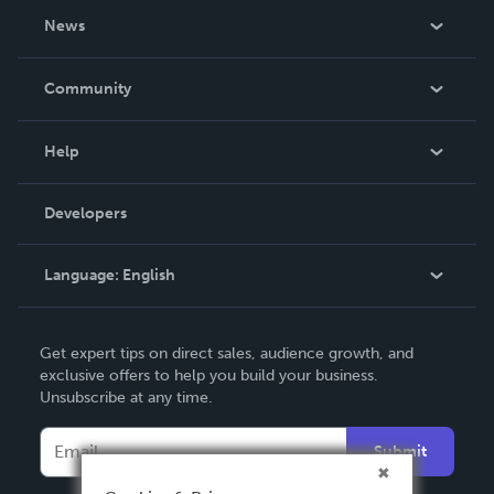
About Us
News
Careers
In The News
Community
Events
Blog
Help
Videos
Order Lookup
Developers
Podcast
Knowledge Base
Language:
English
Contact Support
English
Get expert tips on direct sales, audience growth, and
Deutsch
exclusive offers to help you build your business.
Unsubscribe at any time.
Français
Italiano
Submit
Español