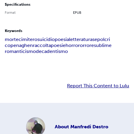
Specifications
Format
EPUB
Keywords
morte
cimitero
suicidio
poesia
letteratura
sepolcri
copenaghen
raccolta
poesie
horror
orrore
sublime
romanticismo
decadentismo
Report This Content to Lulu
About
Manfredi Destro