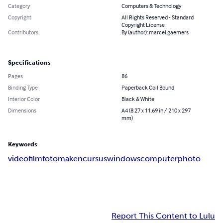
Category
Computers & Technology
Copyright
All Rights Reserved - Standard
Copyright License
Contributors
By (author): marcel gaemers
Specifications
Pages
86
Binding Type
Paperback Coil Bound
Interior Color
Black & White
Dimensions
A4 (8.27 x 11.69 in / 210 x 297
mm)
Keywords
video
film
foto
maken
cursus
windows
computer
photo
Report This Content to Lulu