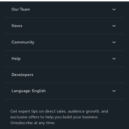
Our Team
About Us
News
Careers
In The News
Community
Events
Blog
Help
Videos
Order Lookup
Developers
Podcast
Knowledge Base
Language:
English
Contact Support
English
Get expert tips on direct sales, audience growth, and
Deutsch
exclusive offers to help you build your business.
Unsubscribe at any time.
Français