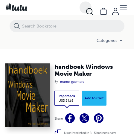
handboek Windows Movie Maker
Categories
handboek Windows
Movie Maker
By
marcel gaemers
Paperback
Add to Cart
USD 21.65
Share
Usually printed in 3 - 5 business days