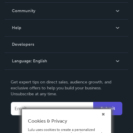
Careers
In The News
Community
Events
Blog
Help
Videos
Order Lookup
Developers
Podcast
Knowledge Base
Language:
English
Contact Support
English
Get expert tips on direct sales, audience growth, and
Deutsch
exclusive offers to help you build your business.
Unsubscribe at any time.
Français
Italiano
Submit
Español
Cookies & Privacy
Lulu uses cookies to create a personalized