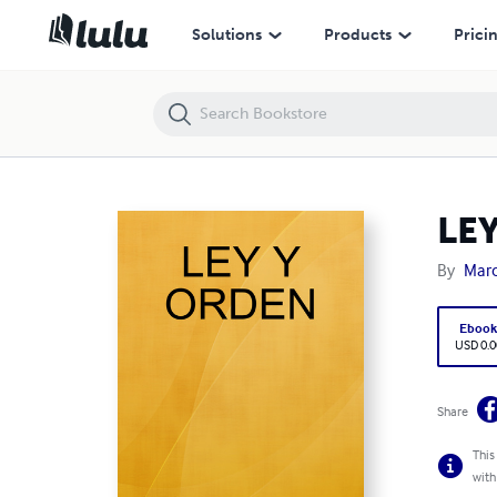
LEY Y ORDEN
Solutions
Products
Prici
LE
By
Mar
Eboo
USD 0.0
Share
This
with