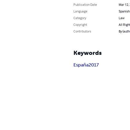
Publication Date
Mar 12,
Language
Spanish
Category
Law
Copyright
All Righ
Contributors
By (aut
Keywords
España
2017