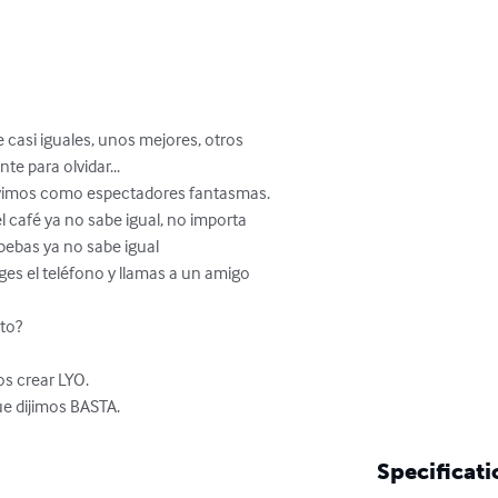
 casi iguales, unos mejores, otros 

e para olvidar...

vivimos como espectadores fantasmas. 

 café ya no sabe igual, no importa 

bebas ya no sabe igual

to?

s crear LYO.

ue dijimos BASTA.
Specificati