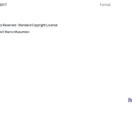
 2017
Format
ts Reserved - Standard Copyright License
hor): Marco Musumeci
R