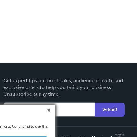
Get expert tips on direct sales, audience growth, and
exclusive offers to help you build your business.
Unsubscribe at any time.
Submit
fforts. Continuing to use this