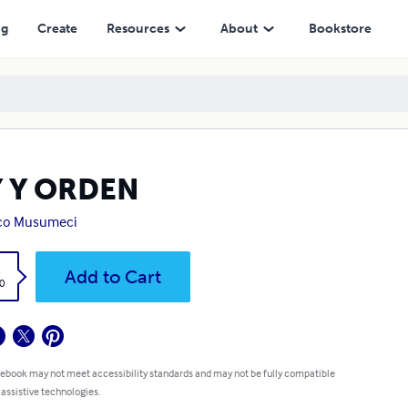
ng
Create
Resources
About
Bookstore
Y Y ORDEN
co Musumeci
k
Add to Cart
0
 ebook may not meet accessibility standards and may not be fully compatible
 assistive technologies.