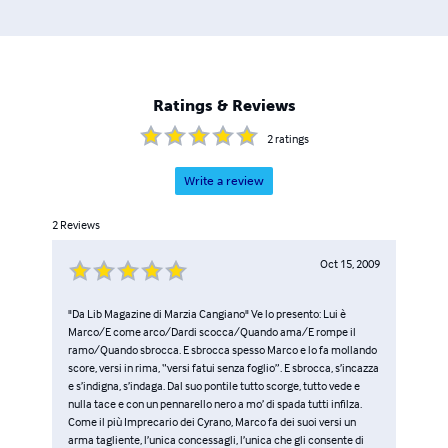
Ratings & Reviews
2
ratings
Write a review
2
Reviews
Oct 15, 2009
"Da Lib Magazine di Marzia Cangiano" Ve lo presento: Lui è
Marco/E come arco/Dardi scocca/Quando ama/E rompe il
ramo/Quando sbrocca. E sbrocca spesso Marco e lo fa mollando
score, versi in rima, “versi fatui senza foglio”. E sbrocca, s’incazza
e s’indigna, s’indaga. Dal suo pontile tutto scorge, tutto vede e
nulla tace e con un pennarello nero a mo’ di spada tutti infilza.
Come il più Imprecario dei Cyrano, Marco fa dei suoi versi un
arma tagliente, l’unica concessagli, l’unica che gli consente di