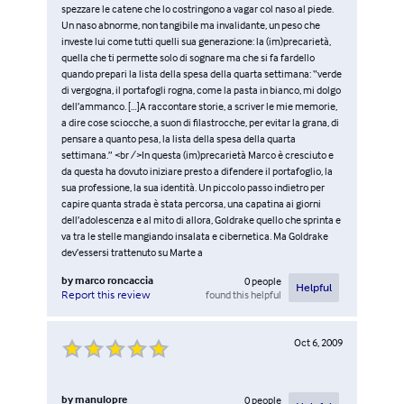
spezzare le catene che lo costringono a vagar col naso al piede.
Un naso abnorme, non tangibile ma invalidante, un peso che
investe lui come tutti quelli sua generazione: la (im)precarietà,
quella che ti permette solo di sognare ma che si fa fardello
quando prepari la lista della spesa della quarta settimana: “verde
di vergogna, il portafogli rogna, come la pasta in bianco, mi dolgo
dell’ammanco. […]A raccontare storie, a scriver le mie memorie,
a dire cose sciocche, a suon di filastrocche, per evitar la grana, di
pensare a quanto pesa, la lista della spesa della quarta
settimana.” <br />In questa (im)precarietà Marco è cresciuto e
da questa ha dovuto iniziare presto a difendere il portafoglio, la
sua professione, la sua identità. Un piccolo passo indietro per
capire quanta strada è stata percorsa, una capatina ai giorni
dell’adolescenza e al mito di allora, Goldrake quello che sprinta e
va tra le stelle mangiando insalata e cibernetica. Ma Goldrake
dev’essersi trattenuto su Marte a
by
marco roncaccia
0
people
Helpful
found this helpful
Report this review
Oct 6, 2009
by
manulopre
0
people