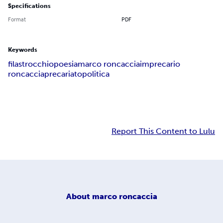
Specifications
Format
PDF
Keywords
filastrocchio
poesia
marco roncaccia
imprecario
roncaccia
precariato
politica
Report This Content to Lulu
About
marco roncaccia