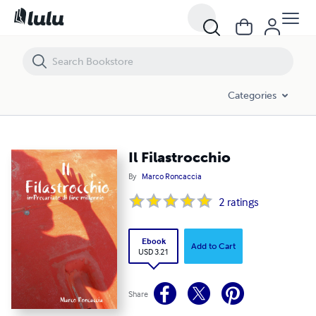
Il Filastrocchio
Categories
Il Filastrocchio
By
Marco Roncaccia
2
ratings
Ebook
Add to Cart
USD 3.21
Share