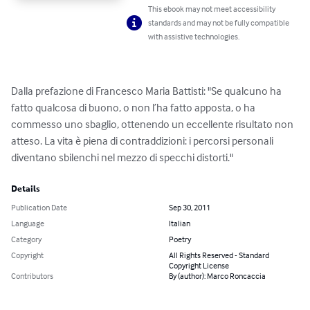
This ebook may not meet accessibility
standards and may not be fully compatible
with assistive technologies.
Dalla prefazione di Francesco Maria Battisti: "Se qualcuno ha 
fatto qualcosa di buono, o non l’ha fatto apposta, o ha 
commesso uno sbaglio, ottenendo un eccellente risultato non 
atteso. La vita è piena di contraddizioni: i percorsi personali 
diventano sbilenchi nel mezzo di specchi distorti."
Details
Publication Date
Sep 30, 2011
Language
Italian
Category
Poetry
Copyright
All Rights Reserved - Standard
Copyright License
Contributors
By (author): Marco Roncaccia