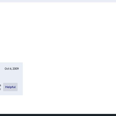
Oct 6, 2009
e
Helpful
l