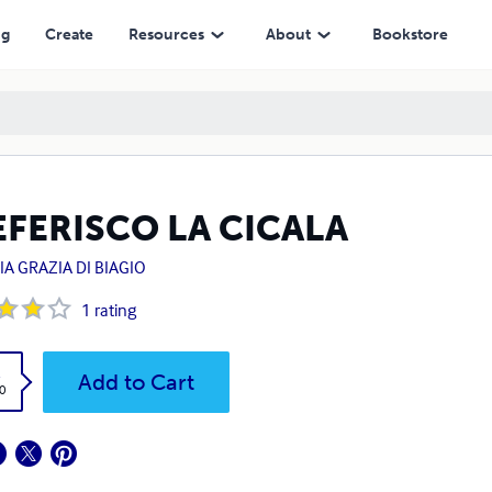
ng
Create
Resources
About
Bookstore
EFERISCO LA CICALA
A GRAZIA DI BIAGIO
1
rating
k
Add to Cart
0