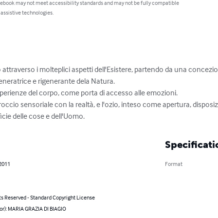
 ebook may not meet accessibility standards and may not be fully compatible
 assistive technologies.
io attraverso i molteplici aspetti dell'Esistere, partendo da una concezio
generatrice e rigenerante dela Natura.

perienze del corpo, come porta di accesso alle emozioni.

ccio sensoriale con la realtà, e l'ozio, inteso come apertura, disposizi
ficie delle cose e dell'Uomo.
Specificati
 2011
Format
ts Reserved - Standard Copyright License
hor): MARIA GRAZIA DI BIAGIO