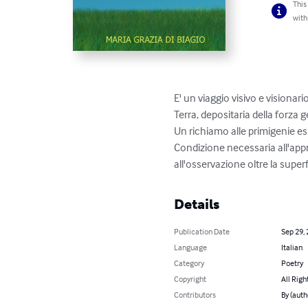
This
with
E' un viaggio visivo e visionar
Terra, depositaria della forza 
Un richiamo alle primigenie es
Condizione necessaria all'appro
all'osservazione oltre la super
Details
Publication Date
Sep 29,
Language
Italian
Category
Poetry
Copyright
All Righ
Contributors
By (aut