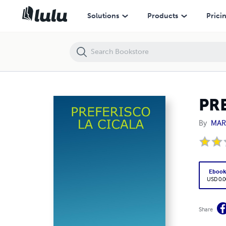
PREFERISCO LA CICALA
Solutions
Products
Prici
PR
By
MARI
Eboo
USD 0.0
Share