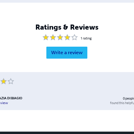
Ratings & Reviews
1
rating
Write a review
ZIA DI BIAGIO
0
peopl
found this helpfu
eview