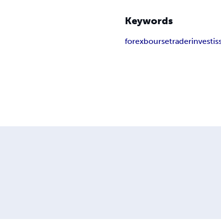
Keywords
forex
bourse
trader
investi