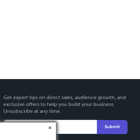
Get expert tips on direct sales, audience growth, and
exclusive offers to help you build your business.
Unsubscribe at any time.
Submit