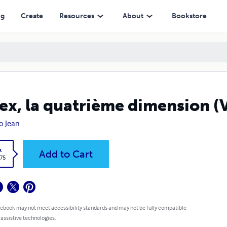
ng
Create
Resources
About
Bookstore
ex, la quatrième dimension (V
o Jean
k
Add to Cart
.75
 ebook may not meet accessibility standards and may not be fully compatible
 assistive technologies.