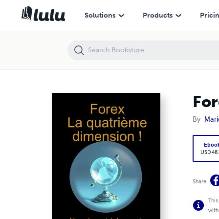
Forex, la quatrième dimension (Version relié)
Solutions
Products
Prici
For
By
Mari
Eboo
USD 48
Share
This
with