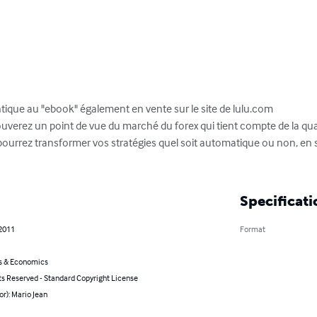
ntique au "ebook" également en vente sur le site de lulu.com

 trouverez un point de vue du marché du forex qui tient compte de la qu
pourrez transformer vos stratégies quel soit automatique ou non, en s
Specificati
 2011
Format
s & Economics
ts Reserved - Standard Copyright License
or): Mario Jean