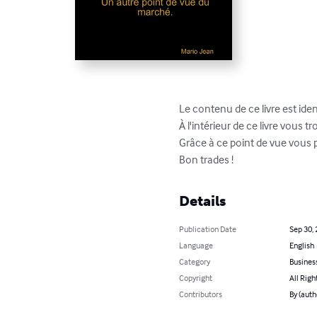
Le contenu de ce livre est ide
À l'intérieur de ce livre vous
Grâce à ce point de vue vous 
Bon trades !
Details
Publication Date
Sep 30,
Language
English
Category
Busines
Copyright
All Righ
Contributors
By (auth