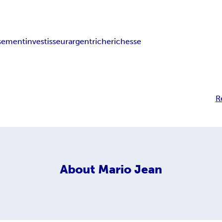
ssement
investisseur
argent
riche
richesse
R
About
Mario Jean