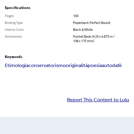
Specifications
Pages
100
Binding Type
Paperback Perfect Bound
Interior Color
Black & White
Dimensions
Pocket Book (4.25 x 6.875 in /
108 x 175 mm)
Keywords
Etimologia
conservatorismo
originalità
poesia
autodafè
Report This Content to Lulu