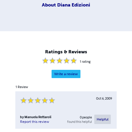
About
Diana Edizioni
Ratings & Reviews
1
rating
Write a review
1
Review
Oct 6, 2009
by
Manuela Rettaroli
0
people
Helpful
found this helpful
Report this review