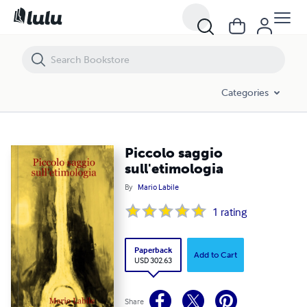
Piccolo saggio sull'etimologia
Categories
Piccolo saggio
sull'etimologia
By
Mario Labile
1
rating
Paperback
Add to Cart
USD 302.63
Share