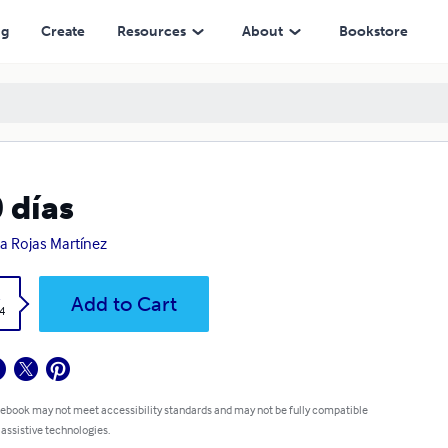
ng
Create
Resources
About
Bookstore
 días
a Rojas Martínez
k
Add to Cart
4
 ebook may not meet accessibility standards and may not be fully compatible
 assistive technologies.