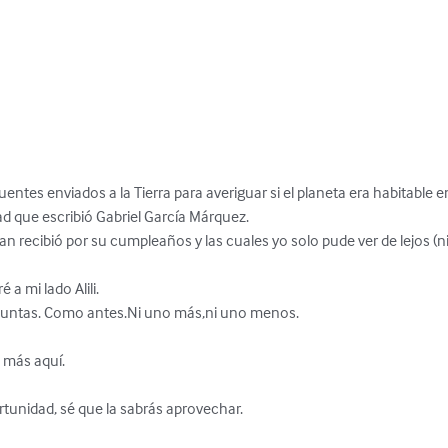
ntes enviados a la Tierra para averiguar si el planeta era habitable en
 que escribió Gabriel García Márquez. 

 recibió por su cumpleaños y las cuales yo solo pude ver de lejos (ni
a mi lado Alili. 

juntas. Como antes.Ni uno más,ni uno menos.

más aquí.

rtunidad, sé que la sabrás aprovechar.