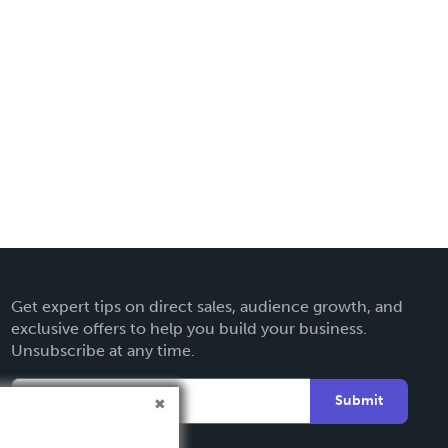
Get expert tips on direct sales, audience growth, and
exclusive offers to help you build your business.
Unsubscribe at any time.
Submit