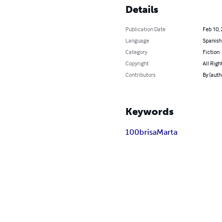
Details
Publication Date
Feb 10,
Language
Spanish
Category
Fiction
Copyright
All Righ
Contributors
By (auth
Keywords
100
brisa
Marta