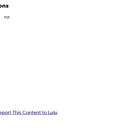
ons
PDF
eport This Content to Lulu