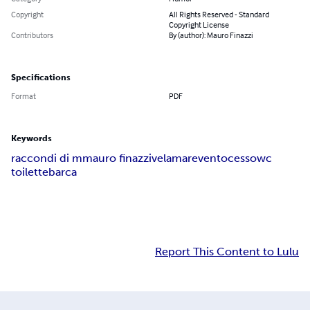
Copyright
All Rights Reserved - Standard
Copyright License
Contributors
By (author): Mauro Finazzi
Specifications
Format
PDF
Keywords
raccondi di m
mauro finazzi
vela
mare
vento
cesso
wc
toilette
barca
Report This Content to Lulu