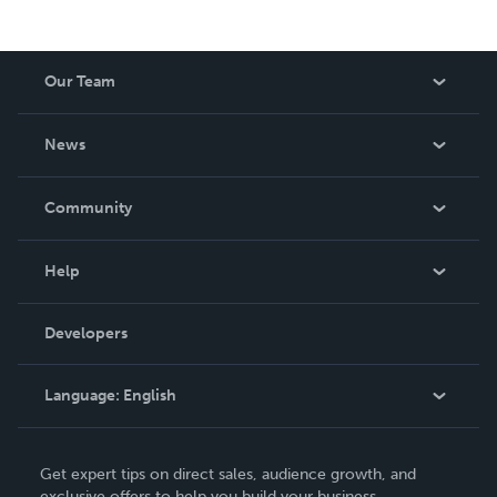
Our Team
About Us
News
Careers
In The News
Community
Events
Blog
Help
Videos
Order Lookup
Developers
Podcast
Knowledge Base
Language:
English
Contact Support
English
Get expert tips on direct sales, audience growth, and
Deutsch
exclusive offers to help you build your business.