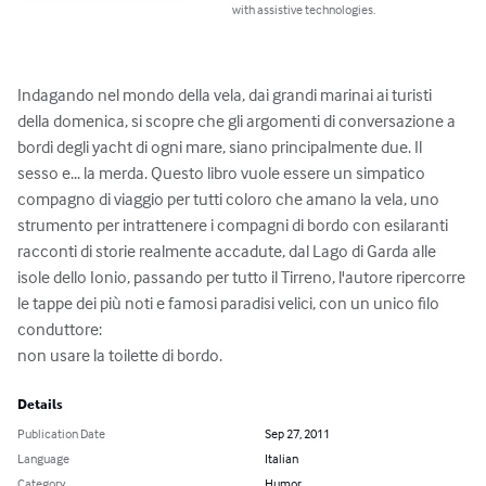
with assistive technologies.
Indagando nel mondo della vela, dai grandi marinai ai turisti 
della domenica, si scopre che gli argomenti di conversazione a 
bordi degli yacht di ogni mare, siano principalmente due. Il 
sesso e... la merda. Questo libro vuole essere un simpatico 
compagno di viaggio per tutti coloro che amano la vela, uno 
strumento per intrattenere i compagni di bordo con esilaranti 
racconti di storie realmente accadute, dal Lago di Garda alle 
isole dello Ionio, passando per tutto il Tirreno, l'autore ripercorre 
le tappe dei più noti e famosi paradisi velici, con un unico filo 
conduttore: 

non usare la toilette di bordo.
Details
Publication Date
Sep 27, 2011
Language
Italian
Category
Humor