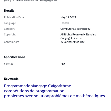
Details
Publication Date
May 13, 2015
Language
French
Category
Computers & Technology
Copyright
All Rights Reserved - Standard
Copyright License
Contributors
By (author): Med Tiry
Specifications
Format
PDF
Keywords
Programmation
langage C
algorithme
compétitions de programmation
problèmes avec solution
problèmes de mathématiques