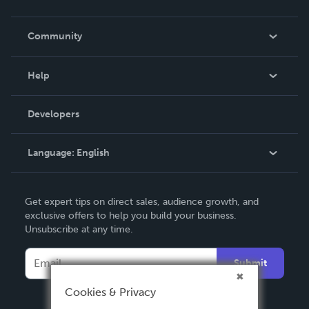
Careers
In The News
Community
Events
Blog
Help
Videos
Order Lookup
Developers
Podcast
Knowledge Base
Language:
English
Contact Support
English
Get expert tips on direct sales, audience growth, and
Deutsch
exclusive offers to help you build your business.
Unsubscribe at any time.
Français
Italiano
Submit
Español
Cookies & Privacy