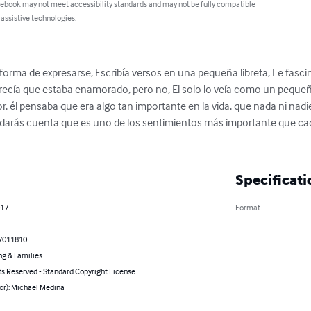
 ebook may not meet accessibility standards and may not be fully compatible
 assistive technologies.
 forma de expresarse, Escribía versos en una pequeña libreta, Le fascin
arecía que estaba enamorado, pero no, El solo lo veía como un peque
 él pensaba que era algo tan importante en la vida, que nada ni nadie 
 darás cuenta que es uno de los sentimientos más importante que c
Specificati
017
Format
7011810
ng & Families
ts Reserved - Standard Copyright License
or): Michael Medina