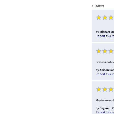
3
Reviews
by
Michael M
Report this r
Demasiado bu
by
Allison Sá
Report this r
Muy interesant
by
Dayana _ 
Report this r