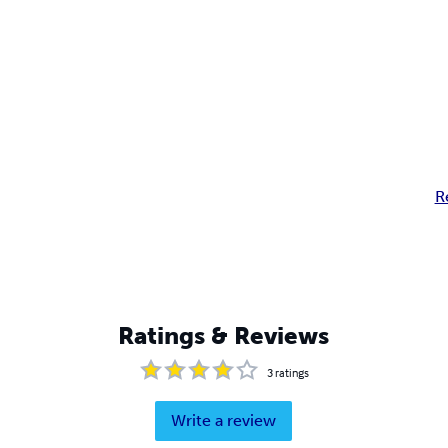
R
Ratings & Reviews
3
ratings
Write a review