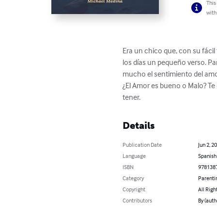
This
with
Era un chico que, con su fácil
los días un pequeño verso. P
mucho el sentimiento del amor,
¿El Amor es bueno o Malo? Te
tener.
Details
Publication Date
Jun 2, 2
Language
Spanish
ISBN
978138
Category
Parenti
Copyright
All Righ
Contributors
By (auth