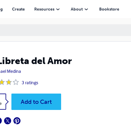
ng
Create
Resources
About
Bookstore
Libreta del Amor
ael Medina
3
ratings
k
Add to Cart
9