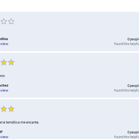
edina
0
peopl
found this helpfu
eview
eno
nchez
0
peopl
found this helpfu
eview
e la temática me encanta.
OP
0
peopl
found this helpfu
eview