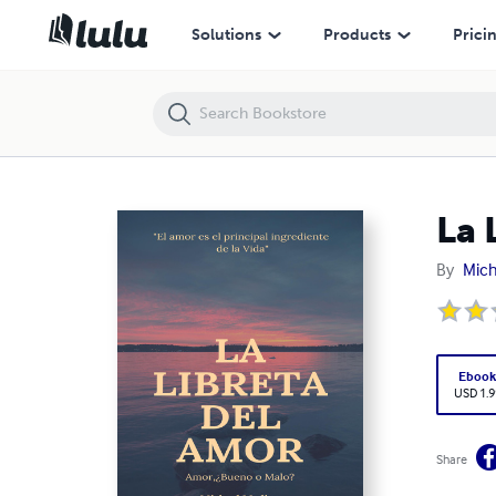
La Libreta del Amor
Solutions
Products
Prici
La 
By
Mich
Eboo
USD 1.9
Share