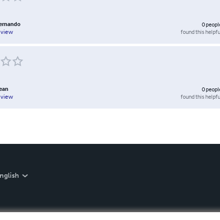
Fernando
0
peopl
found this helpfu
eview
Jean
0
peopl
found this helpfu
eview
nglish