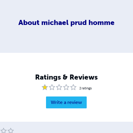
About
michael prud homme
Ratings & Reviews
2
ratings
Write a review