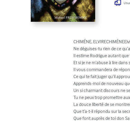
Usua
CHIMÉNE, ELVIRECHIMÉNEElvire,
Ne déguises-tu rien de ce qu
Il estime Rodrigue autant que 
Et si je ne m’abuse à lire dans
Il vous commandera de répond
Ce qui te fait juger qu’il appro
Apprends-moi de nouveau quel 
Un si charmant discours ne se
Tu ne peux trop promettre aux
La douce liberté de se montrer
Que t’a-t-il répondu sur la secr
Que font auprès de toi don S