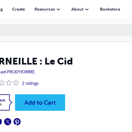
ng
Create
Resources
About
Bookstore
NEILLE : Le Cid
hael PRUD'HOMME
2
ratings
ack
Add to Cart
9