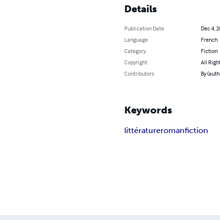
Details
Publication Date
Dec 4, 
Language
French
Category
Fiction
Copyright
All Righ
Contributors
By (aut
Keywords
littérature
roman
fiction