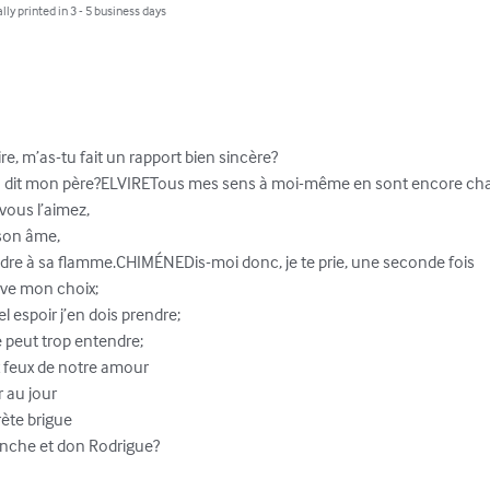
lly printed in 3 - 5 business days
 m’as-tu fait un rapport bien sincère?

’a dit mon père?ELVIRETous mes sens à moi-même en sont encore cha
vous l’aimez,

 son âme,

re à sa flamme.CHIMÉNEDis-moi donc, je te prie, une seconde fois

uve mon choix;

espoir j’en dois prendre;

 peut trop entendre;

 feux de notre amour

 au jour

ète brigue

anche et don Rodrigue?