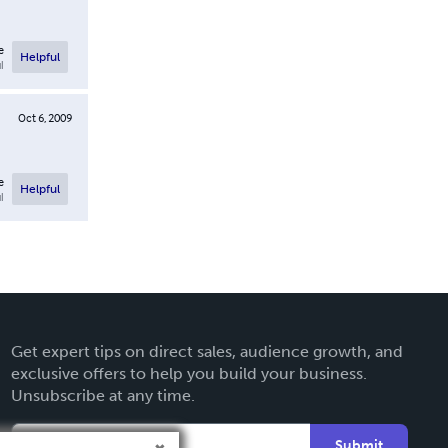
e
Helpful
l
Oct 6, 2009
e
Helpful
l
Get expert tips on direct sales, audience growth, and
exclusive offers to help you build your business.
Unsubscribe at any time.
Submit