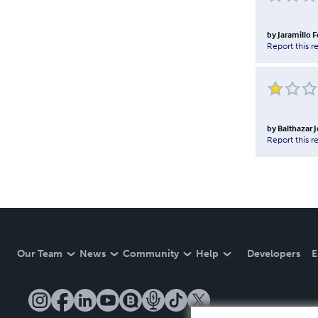
by
Jaramillo 
Report this r
by
Balthazar 
Report this r
Our Team
News
Community
Help
Developers
E