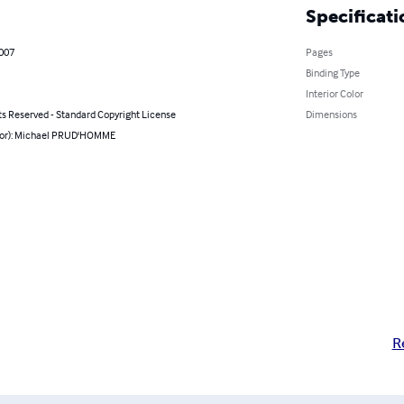
Specificati
2007
Pages
Binding Type
Interior Color
ts Reserved - Standard Copyright License
Dimensions
hor): Michael PRUD'HOMME
R