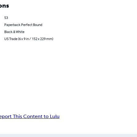
ons
53
Paperback Perfect Bound
Black & White
US Trade (6 x 9 in / 152 x 229 mm)
eport This Content to Lulu