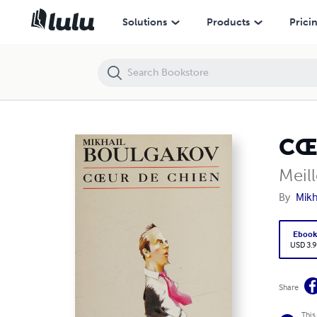
CŒUR DE CHIEN
Solutions
Products
Prici
CŒ
Meil
By
Mikh
Eboo
USD 3.9
Share
This