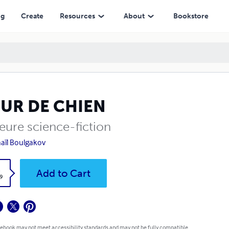
ng
Create
Resources
About
Bookstore
UR DE CHIEN
leure science-fiction
aïl Boulgakov
k
Add to Cart
9
 ebook may not meet accessibility standards and may not be fully compatible