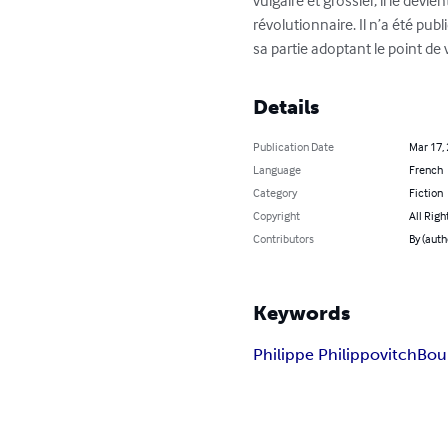
vulgaire et grossier, il le devi
révolutionnaire. Il n’a été pu
sa partie adoptant le point de 
Details
Publication Date
Mar 17,
Language
French
Category
Fiction
Copyright
All Righ
Contributors
By (auth
Keywords
Philippe Philippovitch
Bou