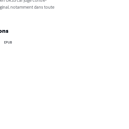
uré en URSS car jugé contre-
original, notamment dans toute 
ons
EPUB