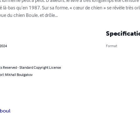
ent lui même petit à petit. D’ailleurs, le livre a très longtemps été cens
blié là-bas qu’en 1987. Sur sa forme, « cœur de chien » se révèle très 
vue du chien Boule, et drôle...
Specificati
 2024
Format
ts Reserved - Standard Copyright License
or): Mikhaïl Boulgakov
boul