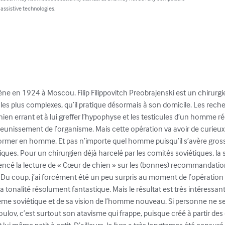
 assistive technologies.
e en 1924 à Moscou. Filip Filippovitch Preobrajenski est un chirur
 les plus complexes, qu’il pratique désormais à son domicile. Les reche
 chien errant et à lui greffer l’hypophyse et les testicules d’un homm
rajeunissement de l’organisme. Mais cette opération va avoir de curieux 
sformer en homme. Et pas n’importe quel homme puisqu’il s’avère grossi
iques. Pour un chirurgien déjà harcelé par les comités soviétiques, la s
cé la lecture de « Cœur de chien » sur les (bonnes) recommandations
. Du coup, j’ai forcément été un peu surpris au moment de l’opération
 tonalité résolument fantastique. Mais le résultat est très intéressant 
stème soviétique et de sa vision de l’homme nouveau. Si personne ne se
ulov, c’est surtout son atavisme qui frappe, puisque créé à partir de