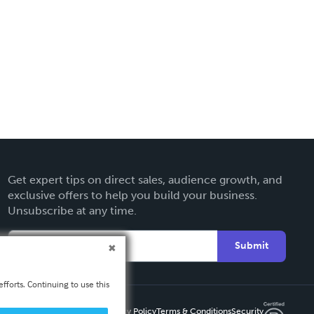
Get expert tips on direct sales, audience growth, and
exclusive offers to help you build your business.
Unsubscribe at any time.
Submit
fforts. Continuing to use this
Privacy Policy
Terms & Conditions
Security