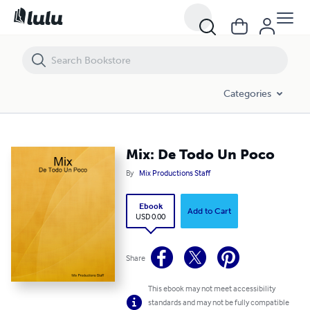
Mix: De Todo Un Poco
Categories
Mix: De Todo Un Poco
By
Mix Productions Staff
Ebook
Add to Cart
USD 0.00
Share
This ebook may not meet accessibility
standards and may not be fully compatible