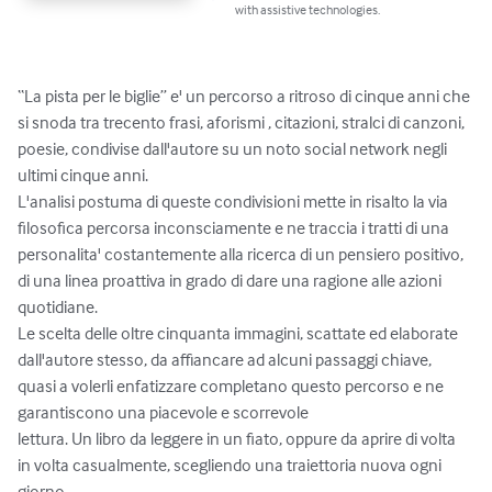
with assistive technologies.
“La pista per le biglie” e' un percorso a ritroso di cinque anni che 
si snoda tra trecento frasi, aforismi , citazioni, stralci di canzoni, 
poesie, condivise dall'autore su un noto social network negli 
ultimi cinque anni.  

L'analisi postuma di queste condivisioni mette in risalto la via 
filosofica percorsa inconsciamente e ne traccia i tratti di una 
personalita' costantemente alla ricerca di un pensiero positivo, 
di una linea proattiva in grado di dare una ragione alle azioni 
quotidiane.

Le scelta delle oltre cinquanta immagini, scattate ed elaborate 
dall'autore stesso, da affiancare ad alcuni passaggi chiave, 
quasi a volerli enfatizzare completano questo percorso e ne 
garantiscono una piacevole e scorrevole 

lettura. Un libro da leggere in un fiato, oppure da aprire di volta 
in volta casualmente, scegliendo una traiettoria nuova ogni 
giorno.