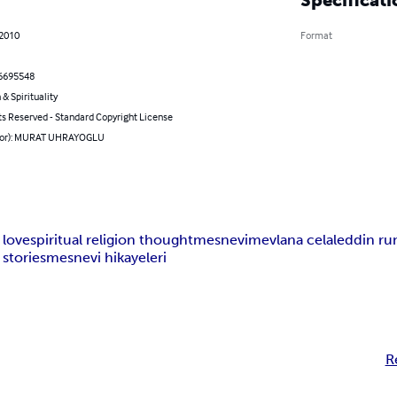
 2010
Format
6695548
 & Spirituality
ts Reserved - Standard Copyright License
hor): MURAT UHRAYOGLU
 love
spiritual religion thought
mesnevi
mevlana celaleddin ru
 stories
mesnevi hikayeleri
R