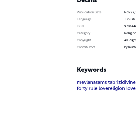
Publication Date
Nov 27,
Language
Turkish
ISBN
978144
Category
Religion
Copyright
All Righ
Contributors
By (aut
Keywords
mevlana
sams tabrizi
divine
forty rule love
religion love