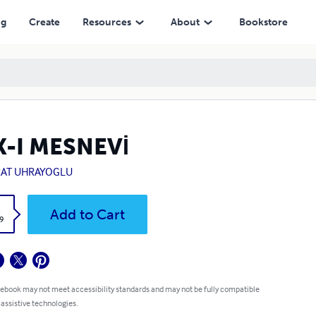
ng
Create
Resources
About
Bookstore
K-I MESNEVİ
AT UHRAYOGLU
k
Add to Cart
9
 ebook may not meet accessibility standards and may not be fully compatible
 assistive technologies.