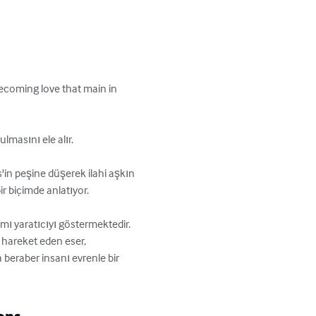
becoming love that main in 
masını ele alır. 

'in peşine düşerek ilahi aşkın 
 biçimde anlatıyor. 

amı yaratıcıyı göstermektedir. 
hareket eden eser, 
a beraber insanı evrenle bir 
ons