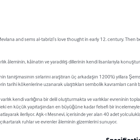
n Mevlana and sems al-tabrizi’s love thought in early 12. century. Then 
ık âleminin, kâinatın ve yaradılış dillerinin kendi lisanlarıyla konuşturul
nin tanışmasının sırlarını araştıran üç arkadaşın 1200'lü yıllara Şems
rin tarihi kökenlerine uzanarak ulaştıkları sembolik kavramları canlı bir
arlık kendi varlığına bir delil oluşturmakta ve varlıklar evreninin topl
ki en küçük yapıtaşından en büyüğüne kadar felsefi bir incelemeyle 
patlayarak ilerliyor. Aşk-ı Mesnevi, içerisinde yer alan 40 adet yolculukl
 çıkartarak ruhlar ve evrenler âleminin gizemlerini sunuyor.
Specificati