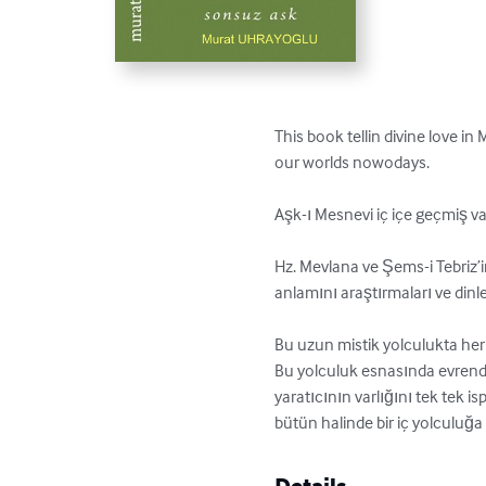
This book tellin divine love i
our worlds nowodays.

Aşk-ı Mesnevi iç içe geçmiş varl
Hz. Mevlana ve Şems-i Tebriz’i
anlamını araştırmaları ve dinle
Bu uzun mistik yolculukta her v
Bu yolculuk esnasında evrende
yaratıcının varlığını tek tek is
bütün halinde bir iç yolculuğa
Details