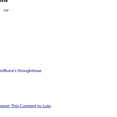
PDF
mi
Rumi's thought
love
eport This Content to Lulu