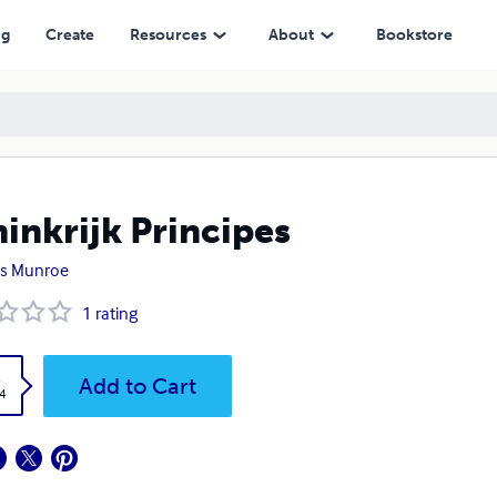
ng
Create
Resources
About
Bookstore
inkrijk Principes
es Munroe
1
rating
k
Add to Cart
4