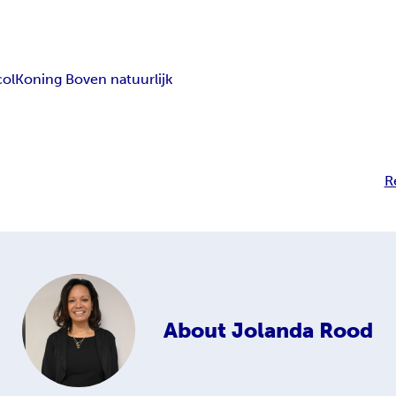
col
Koning Boven natuurlijk
R
About
Jolanda Rood