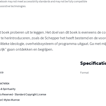
 ebook may not meet accessibility standards and may not be fully compatible
 assistive technologies.
het boek proberen uit te leggen. Het doel van dit boek is eveneens de c
 te herintroduceren, zoals de Schepper het heeft bestemd en de voorde
olitieke ideologie, overheidssysteem of programma uitgaat. Ga met mij 
rijk” gaan ontdekken en begrijpen.
Specificati
019
Format
4474904
 & Spirituality
ts Reserved - Standard Copyright License
or): Myles Munroe