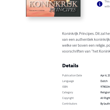
This
with
Koninkrijk Principes. Dit zal 
van een authentiek koninkrijk
welke ver boven een religie, p
voorschriften van “het Konink
Details
Publication Date
Apr 6, 2
Language
Dutch
ISBN
978024
Category
Religion
Copyright
All Righ
Contributors
By (auth