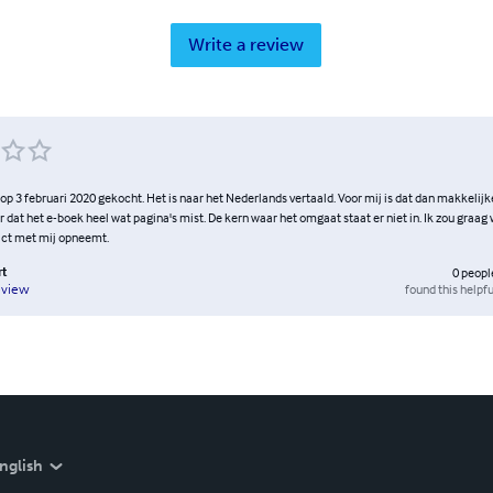
Write a review
 op 3 februari 2020 gekocht. Het is naar het Nederlands vertaald. Voor mij is dat dan makkelijke
dat het e-boek heel wat pagina's mist. De kern waar het omgaat staat er niet in. Ik zou graag 
act met mij opneemt.
rt
0
peopl
found this helpfu
eview
nglish