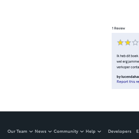
1
Review
Ik heb dit boek
wel erg jammer 
verkoper cont
by
lucendaha
Report this r
Our Team
News
Community
Help
Developers
E