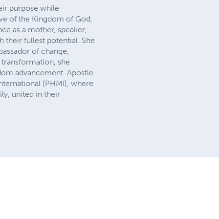
eir purpose while
ove of the Kingdom of God,
ence as a mother, speaker,
heir fullest potential. She
mbassador of change,
 transformation, she
gdom advancement. Apostle
nternational (PHMI), where
y, united in their