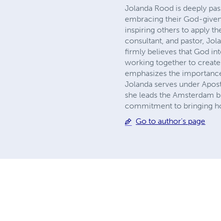
Jolanda Rood is deeply pass
embracing their God-given 
inspiring others to apply th
consultant, and pastor, Jo
firmly believes that God in
working together to create
emphasizes the importanc
Jolanda serves under Apos
she leads the Amsterdam bra
commitment to bringing hop
Go to author's page