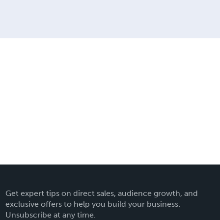
Get expert tips on direct sales, audience growth, and
exclusive offers to help you build your business.
Unsubscribe at any time.