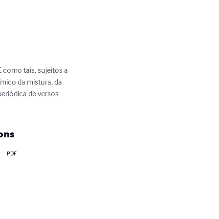
como tais, sujeitos a 
ímico da mistura, da 
riódica de versos 
ons
PDF