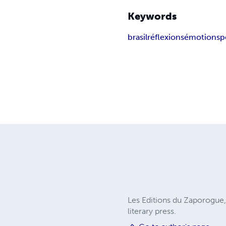
Keywords
brasil
réflexions
émotions
p
Les Editions du Zaporogue, 
literary press.