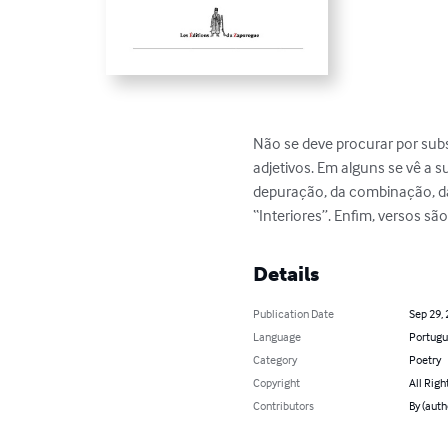
Não se deve procurar por subs
adjetivos. Em alguns se vê a s
depuração, da combinação, d
“Interiores”. Enfim, versos são 
Details
Publication Date
Sep 29,
Language
Portugu
Category
Poetry
Copyright
All Righ
Contributors
By (auth