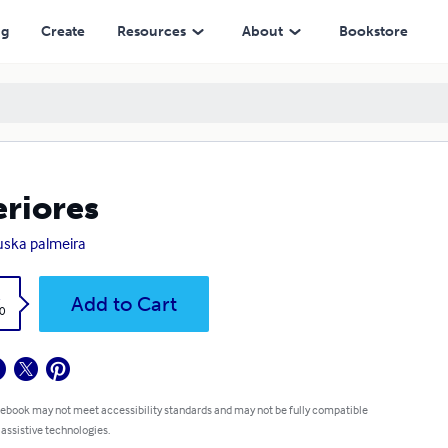
ng
Create
Resources
About
Bookstore
eriores
ska palmeira
k
Add to Cart
0
 ebook may not meet accessibility standards and may not be fully compatible
 assistive technologies.