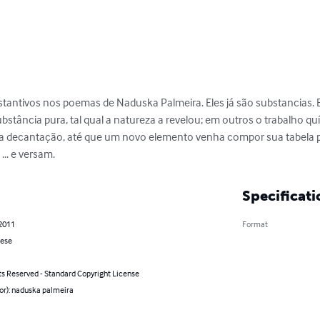
tantivos nos poemas de Naduska Palmeira. Eles já são substancias. E 
ubstância pura, tal qual a natureza a revelou; em outros o trabalho qu
a decantação, até que um novo elemento venha compor sua tabela pe
... e versam.
Specificati
 2011
Format
ese
ts Reserved - Standard Copyright License
or): naduska palmeira