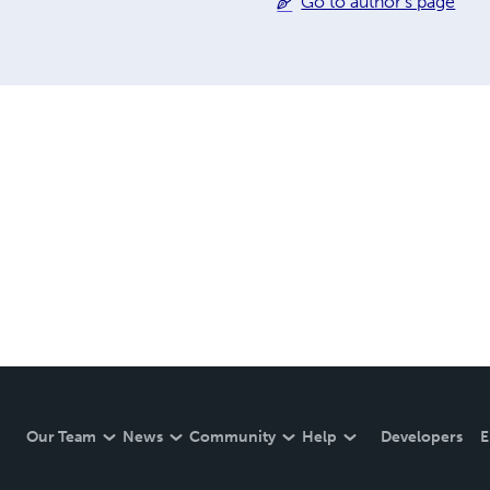
Go to author's page
Our Team
News
Community
Help
Developers
E