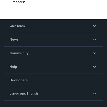
readers!
Our Team
About Us
News
Careers
In The News
Community
Events
Blog
Help
Videos
Order Lookup
Developers
Podcast
Knowledge Base
Language:
English
Contact Support
English