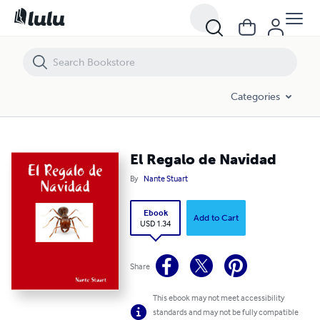
El Regalo de Navidad
Categories
El Regalo de Navidad
By
Nante Stuart
Ebook
Add to Cart
USD 1.34
Share
This ebook may not meet accessibility
standards and may not be fully compatible