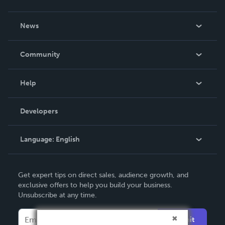
About Us
News
Careers
In The News
Community
Events
Blog
Help
Videos
Order Lookup
Developers
Podcast
Knowledge Base
Language:
English
Contact Support
English
Get expert tips on direct sales, audience growth, and
Deutsch
exclusive offers to help you build your business.
Unsubscribe at any time.
Français
Italiano
Submit