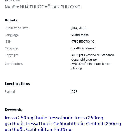
Nguồn: NHÀ THUỐC VÕ LAN PHƯƠNG
Details
Publication Date
Jul 4, 2019
Language
Vietnamese
ISBN
9780359770410
Category
Health & Fitness
Copyright
All Rights Reserved - Standard
Copyright License
Contributors
By (author): nha thuoc lan vo
phuong
Specifications
Format
PDF
Keywords
Iressa 250mg
Thuốc Iressa
thuốc Iressa 250mg
giá thuốc Iressa
Thuốc Gefitinib
thuốc Gefitinib 250mg
giá thuốc Gefitinib
Lan Phương