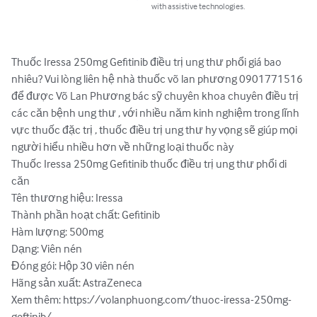
with assistive technologies.
Thuốc Iressa 250mg Gefitinib điều trị ung thư phổi giá bao 
nhiêu? Vui lòng liên hệ nhà thuốc võ lan phương 0901771516 
để được Võ Lan Phương bác sỹ chuyên khoa chuyên điều trị 
các căn bệnh ung thư , với nhiều năm kinh nghiệm trong lĩnh 
vực thuốc đặc trị , thuốc điều trị ung thư hy vọng sẽ giúp mọi 
người hiểu nhiều hơn về những loại thuốc này

Thuốc Iressa 250mg Gefitinib thuốc điều trị ung thư phổi di 
căn

Tên thương hiệu: Iressa

Thành phần hoạt chất: Gefitinib

Hàm lượng: 500mg

Dạng: Viên nén

Đóng gói: Hộp 30 viên nén

Hãng sản xuất: AstraZeneca

Xem thêm: https://volanphuong.com/thuoc-iressa-250mg-
geftinib/
